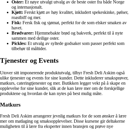
Oster:
Et nøye utvalgt utvalg av de beste oster fra både Norge
og internasjonalt.
Kjøtt:
Ferskt kjøtt av høy kvalitet, inkludert spekeskinke, pølser,
roastbiff og mer.
Fisk:
Fersk fisk og sjømat, perfekt for de som elsker smaken av
havet.
Brødvarer:
Hjemmebakte brød og bakverk, perfekt til å nyte
sammen med deilige oster.
Pickles:
Et utvalg av syltede godsaker som passer perfekt som
tilbehør til måltider.
Tjenester og Events
Utover sitt imponerende produktutvalg, tilbyr Fresh Deli Askim også
ulike tjenester og events for sine kunder. Dette inkluderer smaksprøver,
matkurs, cateringtjenester og mer. Butikken legger vekt på å skape en
opplevelse for sine kunder, slik at de kan lære mer om de forskjellige
produktene og hvordan de kan nytes på best mulig måte.
Matkurs
Fresh Deli Askim arrangerer jevnlig matkurs for de som ønsker å lære
mer om matlaging og smaksopplevelser. Disse kursene gir deltakerne
muligheten til å lære fra eksperter innen bransjen og prøve nye