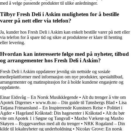
med å velge passende produkter til ulike anledninger.
Tilbyr Fresh Deli i Askim muligheten for å bestille
varer på nett eller via telefon?
Ja, kunder hos Fresh Deli i Askim kan enkelt bestille varer på nett eller
via telefon for å spare tid og sikre at produktene er klare til henting
eller levering.
Hvordan kan interesserte følge med på nyheter, tilbud
og arrangementer hos Fresh Deli i Askim?
Fresh Deli i Askim oppdaterer jevnlig sin nettside og sosiale
medieplattformer med informasjon om nye produkter, spesialtilbud,
arrangementer og matinspirasjon for å holde kundene engasjerte og
oppdaterte.
Einar Eidsvåg – En Norsk Musikklegende
•
Alt du trenger å vite om
Apotek Digernes
•
www.tb.no – Din guide til Tønsbergs Blad
•
Lisa
Tatjana Frimanslund – En Inspirerende Kunstners Reise
•
Politiet i
Agder
•
Hageland Kråkstad: Din hagesenter i Kråkstad
•
Alt du bør
vite om Apotek 1 i Søgne og Tangvall
•
Maxbo Vækerø og Maxbo
Skøyen – Byggevarehus med alt du trenger
•
NRK Rogaland – Din
kilde til lokalnyheter og underholdning
•
Nicolay Grove: En norsk