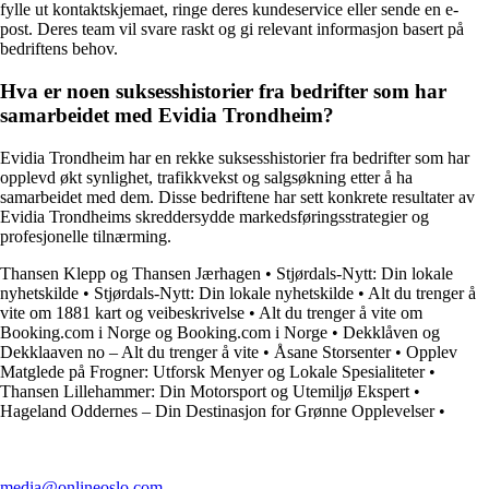
fylle ut kontaktskjemaet, ringe deres kundeservice eller sende en e-
post. Deres team vil svare raskt og gi relevant informasjon basert på
bedriftens behov.
Hva er noen suksesshistorier fra bedrifter som har
samarbeidet med Evidia Trondheim?
Evidia Trondheim har en rekke suksesshistorier fra bedrifter som har
opplevd økt synlighet, trafikkvekst og salgsøkning etter å ha
samarbeidet med dem. Disse bedriftene har sett konkrete resultater av
Evidia Trondheims skreddersydde markedsføringsstrategier og
profesjonelle tilnærming.
Thansen Klepp og Thansen Jærhagen
•
Stjørdals-Nytt: Din lokale
nyhetskilde
•
Stjørdals-Nytt: Din lokale nyhetskilde
•
Alt du trenger å
vite om 1881 kart og veibeskrivelse
•
Alt du trenger å vite om
Booking.com i Norge og Booking.com i Norge
•
Dekklåven og
Dekklaaven no – Alt du trenger å vite
•
Åsane Storsenter
•
Opplev
Matglede på Frogner: Utforsk Menyer og Lokale Spesialiteter
•
Thansen Lillehammer: Din Motorsport og Utemiljø Ekspert
•
Hageland Oddernes – Din Destinasjon for Grønne Opplevelser
•
media@onlineoslo.com