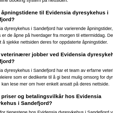
line booking system på nettsiden.
 åpningstidene til Evidensia dyresykehus i
fjord?
ia dyresykehus i Sandefjord har varierende åpningstider
s er de åpne på hverdager fra morgen til ettermiddag. De
t å sjekke nettsiden deres for oppdaterte åpningstider.
 veterinærer jobber ved Evidensia dyresykeh
fjord?
a dyresykehus i Sandefjord har et team av erfarne vete
leiere som er dedikerte til å gi best mulig omsorg for dy
 kan lese mer om hver enkelt ansatt på deres nettside.
 priser og betalingsvilkår hos Evidensia
kehus i Sandefjord?
for tjenestene hos Evidensia dyresykehus i Sandefjord v