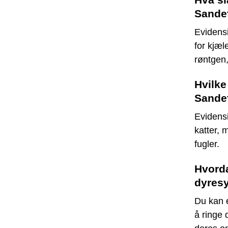
Sande
Evidensi
for kjæl
røntgen,
Hvilke
Sande
Evidens
katter,
fugler.
Hvorda
dyresy
Du kan e
å ringe 