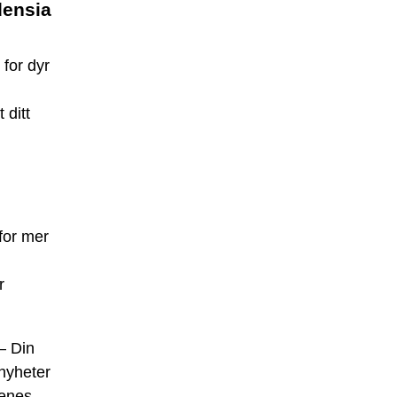
densia
 for dyr
 ditt
for mer
r
– Din
 nyheter
enes