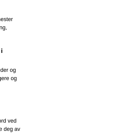
nester
ng,
i
nder og
gere og
ord ved
te deg av