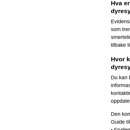
Hva er
dyresy
Evidensi
som tren
smerteli
tilbake t
Hvor k
dyresy
Du kan b
informas
kontakti
oppdater
Den komp
Guide ti
•
Fryden