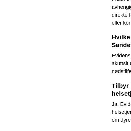
avhengig
direkte 
eller ko
Hvilke
Sandef
Evidensi
akuttsit
nødstilf
Tilbyr
helset
Ja, Evid
helsetje
om dyreh