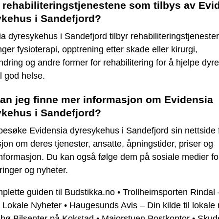
 rehabiliteringstjenestene som tilbys av Evi
kehus i Sandefjord?
a dyresykehus i Sandefjord tilbyr rehabiliteringstjenester
ger fysioterapi, opptrening etter skade eller kirurgi,
ndring og andre former for rehabilitering for å hjelpe dyret
il god helse.
an jeg finne mer informasjon om Evidensia
kehus i Sandefjord?
esøke Evidensia dyresykehus i Sandefjord sin nettside 
jon om deres tjenester, ansatte, åpningstider, priser og
nformasjon. Du kan også følge dem på sosiale medier fo
inger og nyheter.
lette guiden til Budstikka.no
•
Trollheimsporten Rindal 
l Lokale Nyheter
•
Haugesunds Avis – Din kilde til lokale
bø Bilsenter på Kokstad
•
Majorstuen Postkontor
•
Skud