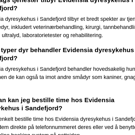
fjord?
a dyresykehus i Sandefjord tilbyr et bredt spekter av tje
edyr, inkludert veterinærbehandling, kirurgi, tannbehandli
 ultralyd, laboratorietester og rehabilitering.
 typer dyr behandler Evidensia dyresykehus 
fjord?
ia dyresykehus i Sandefjord behandler hovedsakelig hu
 men de kan også ta imot andre smådyr som kaniner, gna
n kan jeg bestille time hos Evidensia
kehus i Sandefjord?
nkelt bestille time hos Evidensia dyresykehus i Sandefj
dem direkte på telefonnummeret deres eller ved å benyt