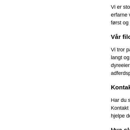
Vi er st
erfarne 
først og
Vår fil
Vi tror 
langt og
dyreeier
adferds
Konta
Har du s
Kontakt 
hjelpe d
Hva sl