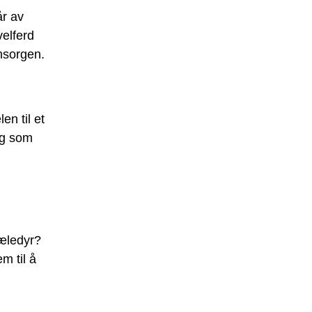
år av
velferd
omsorgen.
en til et
deg som
jæledyr?
m til å