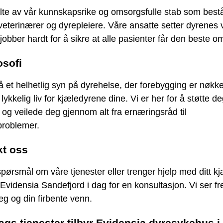
olte av vår kunnskapsrike og omsorgsfulle stab som best
veterinærer og dyrepleiere. Våre ansatte setter dyrenes 
 jobber hardt for å sikre at alle pasienter får den beste 
osofi
på et helhetlig syn på dyrehelse, der forebygging er nøkkel
 lykkelig liv for kjæledyrene dine. Vi er her for å støtte 
 og veilede deg gjennom alt fra ernæringsråd til
problemer.
kt oss
pørsmål om våre tjenester eller trenger hjelp med ditt k
Evidensia Sandefjord i dag for en konsultasjon. Vi ser fre
eg og din firbente venn.
ags tjenester tilbyr Evidensia dyresykehus i