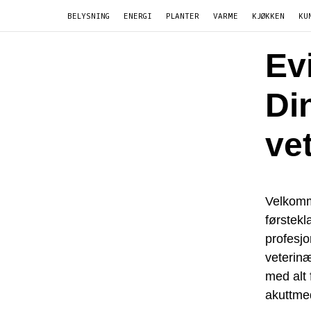
BELYSNING
ENERGI
PLANTER
VARME
KJØKKEN
KU
Ev
Din
ve
Velkomme
førstekl
profesjo
veterinæ
med alt 
akuttmed