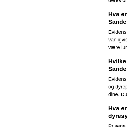
deres on
Hva er
Sande
Evidens
vanligvi
være lur
Hvilke
Sande
Evidensi
og dyrep
dine. Du
Hva er
dyresy
Prisene 