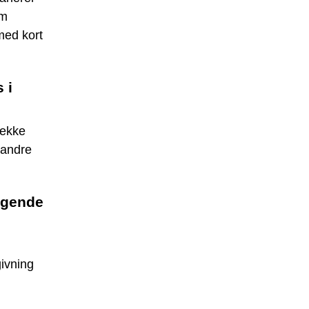
em
 med kort
 i
rekke
 andre
ggende
givning