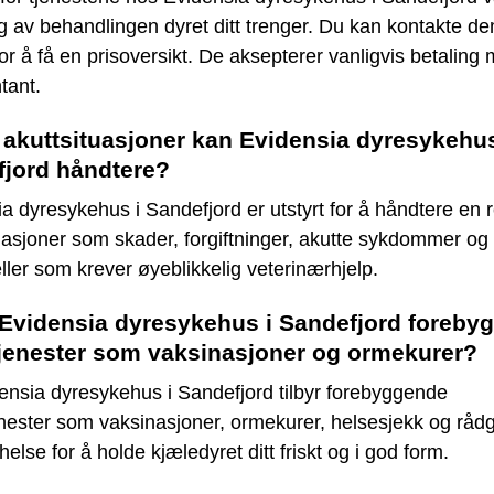
 av behandlingen dyret ditt trenger. Du kan kontakte d
for å få en prisoversikt. De aksepterer vanligvis betaling
ntant.
 akuttsituasjoner kan Evidensia dyresykehus
jord håndtere?
a dyresykehus i Sandefjord er utstyrt for å håndtere en 
uasjoner som skader, forgiftninger, akutte sykdommer og
eller som krever øyeblikkelig veterinærhjelp.
 Evidensia dyresykehus i Sandefjord foreby
jenester som vaksinasjoner og ormekurer?
ensia dyresykehus i Sandefjord tilbyr forebyggende
nester som vaksinasjoner, ormekurer, helsesjekk og råd
else for å holde kjæledyret ditt friskt og i god form.