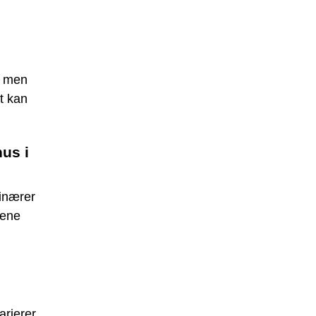
, men
t kan
us i
rinærer
rene
arierer