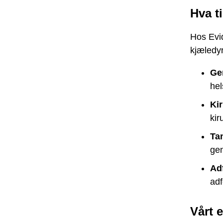
Hva ti
Hos Evid
kjæledyr
Ge
hel
Kir
kir
Ta
gen
Ad
adf
Vårt 