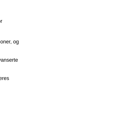
or
joner, og
avanserte
deres