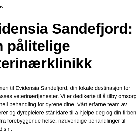
NST
idensia Sandefjord:
 pålitelige
terinærklinikk
n til Evidensia Sandefjord, din lokale destinasjon for
asses veterinærtjenester. Vi er dedikerte til å tilby omsorg
nell behandling for dyrene dine. Vårt erfarne team av
rer og dyrepleiere står klare til å hjelpe deg og din firbe
fra forebyggende helse, nødvendige behandlinger til
isin.