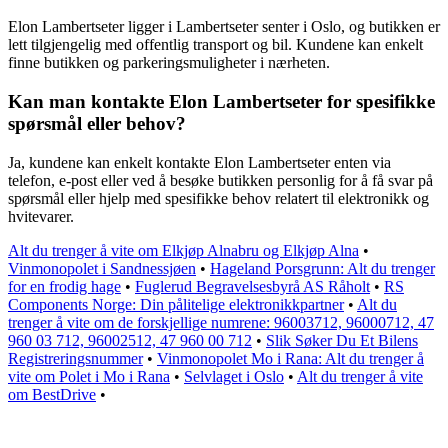
Elon Lambertseter ligger i Lambertseter senter i Oslo, og butikken er
lett tilgjengelig med offentlig transport og bil. Kundene kan enkelt
finne butikken og parkeringsmuligheter i nærheten.
Kan man kontakte Elon Lambertseter for spesifikke
spørsmål eller behov?
Ja, kundene kan enkelt kontakte Elon Lambertseter enten via
telefon, e-post eller ved å besøke butikken personlig for å få svar på
spørsmål eller hjelp med spesifikke behov relatert til elektronikk og
hvitevarer.
Alt du trenger å vite om Elkjøp Alnabru og Elkjøp Alna
•
Vinmonopolet i Sandnessjøen
•
Hageland Porsgrunn: Alt du trenger
for en frodig hage
•
Fuglerud Begravelsesbyrå AS Råholt
•
RS
Components Norge: Din pålitelige elektronikkpartner
•
Alt du
trenger å vite om de forskjellige numrene: 96003712, 96000712, 47
960 03 712, 96002512, 47 960 00 712
•
Slik Søker Du Et Bilens
Registreringsnummer
•
Vinmonopolet Mo i Rana: Alt du trenger å
vite om Polet i Mo i Rana
•
Selvlaget i Oslo
•
Alt du trenger å vite
om BestDrive
•