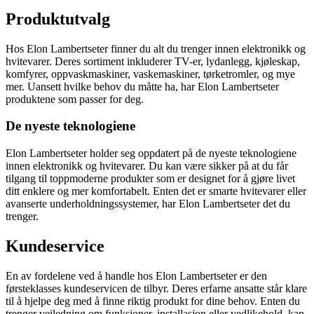
Produktutvalg
Hos Elon Lambertseter finner du alt du trenger innen elektronikk og
hvitevarer. Deres sortiment inkluderer TV-er, lydanlegg, kjøleskap,
komfyrer, oppvaskmaskiner, vaskemaskiner, tørketromler, og mye
mer. Uansett hvilke behov du måtte ha, har Elon Lambertseter
produktene som passer for deg.
De nyeste teknologiene
Elon Lambertseter holder seg oppdatert på de nyeste teknologiene
innen elektronikk og hvitevarer. Du kan være sikker på at du får
tilgang til toppmoderne produkter som er designet for å gjøre livet
ditt enklere og mer komfortabelt. Enten det er smarte hvitevarer eller
avanserte underholdningssystemer, har Elon Lambertseter det du
trenger.
Kundeservice
En av fordelene ved å handle hos Elon Lambertseter er den
førsteklasses kundeservicen de tilbyr. Deres erfarne ansatte står klare
til å hjelpe deg med å finne riktig produkt for dine behov. Enten du
trenger veiledning om funksjoner, installasjon eller vedlikehold, kan