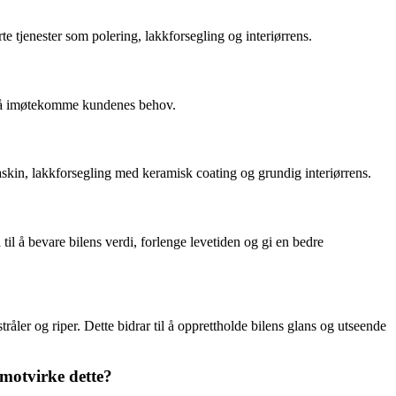
rte tjenester som polering, lakkforsegling og interiørrens.
or å imøtekomme kundenes behov.
skin, lakkforsegling med keramisk coating og grundig interiørrens.
il å bevare bilens verdi, forlenge levetiden og gi en bedre
ler og riper. Dette bidrar til å opprettholde bilens glans og utseende
 motvirke dette?