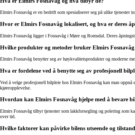
Hva er Elmirs Fosnavåg og hva tilbyr de?
Elmirs Fosnavåg er en bedrift som spesialiserer seg på ulike tjenester inn
Hvor er Elmirs Fosnavåg lokalisert, og hva er deres å
Elmirs Fosnavåg ligger i Fosnavåg i Møre og Romsdal. Deres åpningsti
Hvilke produkter og metoder bruker Elmirs Fosnavåg i 
Elmirs Fosnavåg benytter seg av høykvalitetsprodukter og moderne meto
Hva er fordelene ved å benytte seg av profesjonell bil
Ved å velge profesjonell bilpleie hos Elmirs Fosnavåg kan man oppnå en 
kjøreopplevelse.
Hvordan kan Elmirs Fosnavåg hjelpe med å bevare bil
Elmirs Fosnavåg tilbyr tjenester som lakkforsegling og polering som kan
over tid.
Hvilke faktorer kan påvirke bilens utseende og tilstan