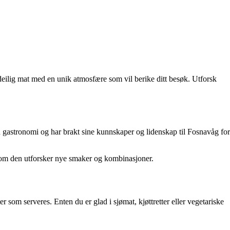
deilig mat med en unik atmosfære som vil berike ditt besøk. Utforsk
nen gastronomi og har brakt sine kunnskaper og lidenskap til Fosnavåg for
g som den utforsker nye smaker og kombinasjoner.
r som serveres. Enten du er glad i sjømat, kjøttretter eller vegetariske