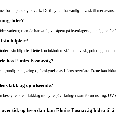
enfor bilpleie og bilvask. De tilbyr alt fra vanlig bilvask til mer avanse
pningstider?
der varierer, men de har vanligvis åpent på hverdager og i helgene f
sin bilpleie?
der i sin bilpleie. Dette kan inkludere skånsom vask, polering med ma
pleie hos Elmirs Fosnavåg?
grundig rengjøring og beskyttelse av bilens overflate. Dette kan bidra t
ens lakklag og utseende?
 beskytte bilens lakklag mot ytre påvirkninger som forurensning, UV-strå
d over tid, og hvordan kan Elmirs Fosnavåg bidra til å