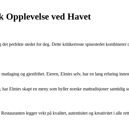
k Opplevelse ved Havet
et perfekte stedet for deg. Dette kritikerroste spisestedet kombinerer 
r matlaging og gjestfrihet. Eieren, Elmirs selv, har en lang erfaring in
arer, har Elmirs skapt en meny som hyller norske mattradisjoner samtidi
auranten legger vekt på kvalitet, autentisitet og kreativitet i alle rette