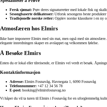
Spesialiteter å Prøve
Fersk sjømat:
Prøv deres signaturretter med lokale fisk og skal
Sesongbaserte delikatesser:
Utforsk sesongens beste produkter
Tradisjonelle norske retter:
Opplev norske klassikere i en ny 
Atmosfæren hos Elmirs
Ikke bare imponerer Elmirs med sin mat, men også med sin atmosfære. R
elegante innredningen skaper en avslappet og velkommen følelse.
Å Besøke Elmirs
Enten du er lokal eller tilreisende, er Elmirs vel verdt et besøk. Åpnings
Kontaktinformasjon
Adresse:
Elmirs Fosnavåg, Havnegata 1, 6090 Fosnavåg
Telefonnummer:
+47 12 34 56 78
E-post:
booking@elmirsfosnavag.no
Vi håper du vil ta turen til Elmirs i Fosnavåg for en uforglemmelig ku