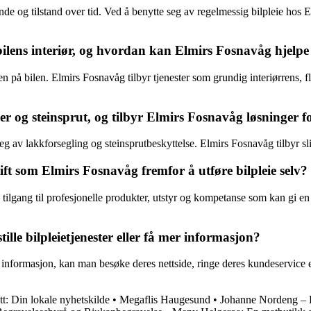
eende og tilstand over tid. Ved å benytte seg av regelmessig bilpleie ho
ilens interiør, og hvordan kan Elmirs Fosnavåg hjelpe
n på bilen. Elmirs Fosnavåg tilbyr tjenester som grundig interiørrens, fl
 og steinsprut, og tilbyr Elmirs Fosnavåg løsninger fo
eg av lakkforsegling og steinsprutbeskyttelse. Elmirs Fosnavåg tilbyr sli
rift som Elmirs Fosnavåg fremfor å utføre bilpleie selv?
tilgang til profesjonelle produkter, utstyr og kompetanse som kan gi en m
le bilpleietjenester eller få mer informasjon?
r informasjon, kan man besøke deres nettside, ringe deres kundeservice e
tt: Din lokale nyhetskilde
•
Megaflis Haugesund
•
Johanne Nordeng – 