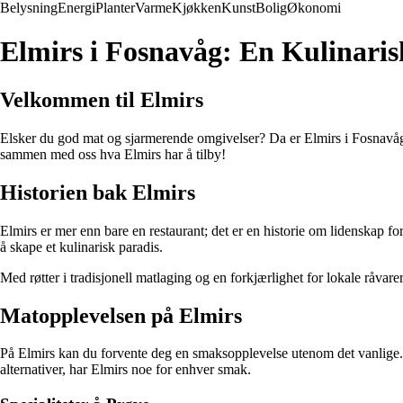
Belysning
Energi
Planter
Varme
Kjøkken
Kunst
Bolig
Økonomi
Elmirs i Fosnavåg: En Kulinaris
Velkommen til Elmirs
Elsker du god mat og sjarmerende omgivelser? Da er Elmirs i Fosnavåg d
sammen med oss hva Elmirs har å tilby!
Historien bak Elmirs
Elmirs er mer enn bare en restaurant; det er en historie om lidenskap fo
å skape et kulinarisk paradis.
Med røtter i tradisjonell matlaging og en forkjærlighet for lokale råv
Matopplevelsen på Elmirs
På Elmirs kan du forvente deg en smaksopplevelse utenom det vanlige. Rest
alternativer, har Elmirs noe for enhver smak.