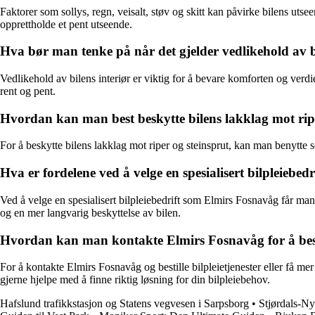
Faktorer som sollys, regn, veisalt, støv og skitt kan påvirke bilens uts
opprettholde et pent utseende.
Hva bør man tenke på når det gjelder vedlikehold av b
Vedlikehold av bilens interiør er viktig for å bevare komforten og verdie
rent og pent.
Hvordan kan man best beskytte bilens lakklag mot riper
For å beskytte bilens lakklag mot riper og steinsprut, kan man benytte s
Hva er fordelene ved å velge en spesialisert bilpleiebed
Ved å velge en spesialisert bilpleiebedrift som Elmirs Fosnavåg får man 
og en mer langvarig beskyttelse av bilen.
Hvordan kan man kontakte Elmirs Fosnavåg for å bestil
For å kontakte Elmirs Fosnavåg og bestille bilpleietjenester eller få me
gjerne hjelpe med å finne riktig løsning for din bilpleiebehov.
Hafslund trafikkstasjon og Statens vegvesen i Sarpsborg
•
Stjørdals-Ny