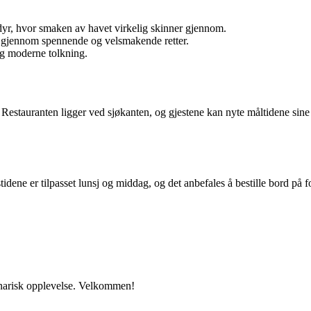
ldyr, hvor smaken av havet virkelig skinner gjennom.
 gjennom spennende og velsmakende retter.
og moderne tolkning.
estauranten ligger ved sjøkanten, og gjestene kan nyte måltidene sine 
tidene er tilpasset lunsj og middag, og det anbefales å bestille bord på f
linarisk opplevelse. Velkommen!