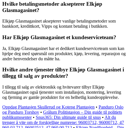
Hvilke betalingsmetoder aksepterer Elkjøp
Glasmagasinet?
Elkjøp Glasmagasinet aksepterer vanlige betalingsmetoder som
bankkort, kredittkort, Vipps og kontant betaling i butikken.
Har Elkjøp Glasmagasinet et kundeserviceteam?
Ja, Elkjøp Glasmagasinet har et dedikert kundeserviceteam som kan
hjelpe deg med spørsmål om produkter, kjøp, levering, reparasjon og
andre henvendelser du måtte ha.
Hvilke andre tjenester tilbyr Elkjøp Glasmagasinet i
tillegg til salg av produkter?
I tillegg til salg av elektronikk og hvitevarer tilbyr Elkjøp
Glasmagasinet også tjenester som installasjon, montering, levering
og fjerning av gamle produkter for en helhetlig kundeopplevelse.
Oppdag Plantasjen Skullerud og Koteng Plantasjen
•
Panduro Oslo
og Panduro Torshov
•
Grålum Politistasjon – Din guide til politiets
publikumssenter
•
Snus365: Din ultimate guide til snus
•
Alt du
trenger å vite om de forskjellige numrene: 96003712, 96000712, 47
960 03 712, 96002512, 47 960 00 712
•
Elkjøp Nordfjordeid – Din