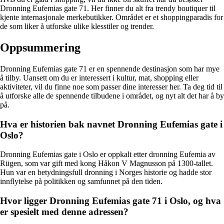
Dronning Eufemias gate 71. Her finner du alt fra trendy boutiquer til
kjente internasjonale merkebutikker. Området er et shoppingparadis for
de som liker å utforske ulike klesstiler og trender.
Oppsummering
Dronning Eufemias gate 71 er en spennende destinasjon som har mye
å tilby. Uansett om du er interessert i kultur, mat, shopping eller
aktiviteter, vil du finne noe som passer dine interesser her. Ta deg tid til
å utforske alle de spennende tilbudene i området, og nyt alt det har å by
på.
Hva er historien bak navnet Dronning Eufemias gate i
Oslo?
Dronning Eufemias gate i Oslo er oppkalt etter dronning Eufemia av
Rügen, som var gift med kong Håkon V Magnusson på 1300-tallet.
Hun var en betydningsfull dronning i Norges historie og hadde stor
innflytelse på politikken og samfunnet på den tiden.
Hvor ligger Dronning Eufemias gate 71 i Oslo, og hva
er spesielt med denne adressen?