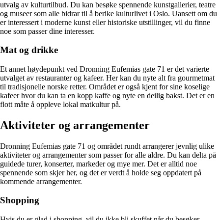
utvalg av kulturtilbud. Du kan besøke spennende kunstgallerier, teatre
og museer som alle bidrar til å berike kulturlivet i Oslo. Uansett om du
er interessert i moderne kunst eller historiske utstillinger, vil du finne
noe som passer dine interesser.
Mat og drikke
Et annet høydepunkt ved Dronning Eufemias gate 71 er det varierte
utvalget av restauranter og kafeer. Her kan du nyte alt fra gourmetmat
til tradisjonelle norske retter. Området er også kjent for sine koselige
kafeer hvor du kan ta en kopp kaffe og nyte en deilig bakst. Det er en
flott måte å oppleve lokal matkultur på.
Aktiviteter og arrangementer
Dronning Eufemias gate 71 og området rundt arrangerer jevnlig ulike
aktiviteter og arrangementer som passer for alle aldre. Du kan delta på
guidede turer, konserter, markeder og mye mer. Det er alltid noe
spennende som skjer her, og det er verdt å holde seg oppdatert på
kommende arrangementer.
Shopping
Hvis du er glad i shopping, vil du ikke bli skuffet når du besøker