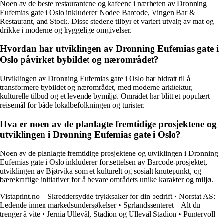
Noen av de beste restaurantene og kafeene i nærheten av Dronning
Eufemias gate i Oslo inkluderer Nodee Barcode, Vingen Bar &
Restaurant, and Stock. Disse stedene tilbyr et variert utvalg av mat og
drikke i moderne og hyggelige omgivelser.
Hvordan har utviklingen av Dronning Eufemias gate i
Oslo påvirket bybildet og nærområdet?
Utviklingen av Dronning Eufemias gate i Oslo har bidratt til å
transformere bybildet og nærområdet, med moderne arkitektur,
kulturelle tilbud og et levende bymiljø. Området har blitt et populært
reisemål for både lokalbefolkningen og turister.
Hva er noen av de planlagte fremtidige prosjektene og
utviklingen i Dronning Eufemias gate i Oslo?
Noen av de planlagte fremtidige prosjektene og utviklingen i Dronning
Eufemias gate i Oslo inkluderer fortsettelsen av Barcode-prosjektet,
utviklingen av Bjørvika som et kulturelt og sosialt knutepunkt, og
bærekraftige initiativer for å bevare områdets unike karakter og miljø.
Vistaprint.no – Skreddersydde trykksaker for din bedrift
•
Norstat AS:
Ledende innen markedsundersøkelser
•
Sørlandssenteret – Alt du
trenger å vite
•
Jernia Ullevål, Stadion og Ullevål Stadion
•
Puntervoll