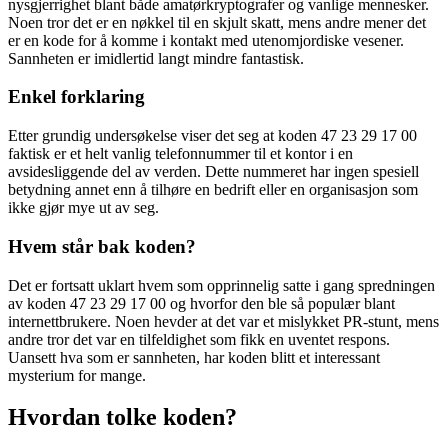
nysgjerrighet blant både amatørkryptografer og vanlige mennesker.
Noen tror det er en nøkkel til en skjult skatt, mens andre mener det
er en kode for å komme i kontakt med utenomjordiske vesener.
Sannheten er imidlertid langt mindre fantastisk.
Enkel forklaring
Etter grundig undersøkelse viser det seg at koden 47 23 29 17 00
faktisk er et helt vanlig telefonnummer til et kontor i en
avsidesliggende del av verden. Dette nummeret har ingen spesiell
betydning annet enn å tilhøre en bedrift eller en organisasjon som
ikke gjør mye ut av seg.
Hvem står bak koden?
Det er fortsatt uklart hvem som opprinnelig satte i gang spredningen
av koden 47 23 29 17 00 og hvorfor den ble så populær blant
internettbrukere. Noen hevder at det var et mislykket PR-stunt, mens
andre tror det var en tilfeldighet som fikk en uventet respons.
Uansett hva som er sannheten, har koden blitt et interessant
mysterium for mange.
Hvordan tolke koden?