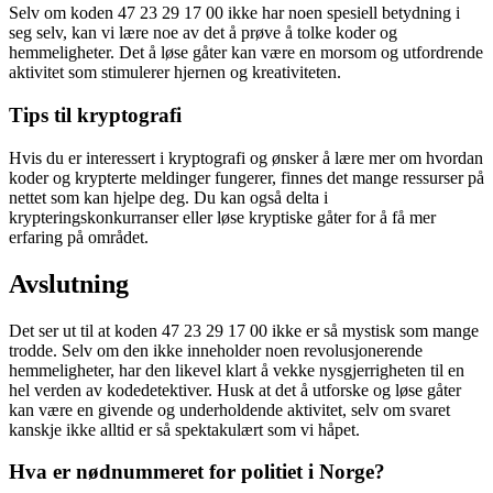
Selv om koden 47 23 29 17 00 ikke har noen spesiell betydning i
seg selv, kan vi lære noe av det å prøve å tolke koder og
hemmeligheter. Det å løse gåter kan være en morsom og utfordrende
aktivitet som stimulerer hjernen og kreativiteten.
Tips til kryptografi
Hvis du er interessert i kryptografi og ønsker å lære mer om hvordan
koder og krypterte meldinger fungerer, finnes det mange ressurser på
nettet som kan hjelpe deg. Du kan også delta i
krypteringskonkurranser eller løse kryptiske gåter for å få mer
erfaring på området.
Avslutning
Det ser ut til at koden 47 23 29 17 00 ikke er så mystisk som mange
trodde. Selv om den ikke inneholder noen revolusjonerende
hemmeligheter, har den likevel klart å vekke nysgjerrigheten til en
hel verden av kodedetektiver. Husk at det å utforske og løse gåter
kan være en givende og underholdende aktivitet, selv om svaret
kanskje ikke alltid er så spektakulært som vi håpet.
Hva er nødnummeret for politiet i Norge?