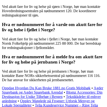
Ved akutt fare for liv og helse på sjøen i Norge, bør man kontakte
Hovedredningssentralen på nødnummeret 120. De koordinerer
redningsaksjoner til sjøs.
Hva er nødnummeret for å varsle om akutt fare for
liv og helse i fjellet i Norge?
Ved akutt fare for liv og helse i fjellet i Norge, bør man kontakte
Norsk Folkehjelp på nødnummeret 225 88 000. De har beredskap
for redningsaksjoner i fjellområder.
Hva er nødnummeret for å melde fra om akutt fare
for liv og helse på jernbanen i Norge?
Ved akutt fare for liv og helse på jernbanen i Norge, bør man
kontakte Bane NORs sikkerhetssentral på nødnummeret 116 116.
De har ansvar for sikkerheten på jernbanenettet.
Oppdag Hvordan Du Kan Bruke 1881.no Gratis Mobilsøk
•
Agder
Sparebank og Agder Sparebank Arendal
•
Blomz Accessories: Din
Destinasjon for Unike Tilbehør i Bergen
•
Teknikkdeler til enhver
anledning
•
Opplev Matglede på Frogner: Utforsk Menyer og
Lokale Spesialiteter
•
Telia Kundeservice Nummer – Ring Telia