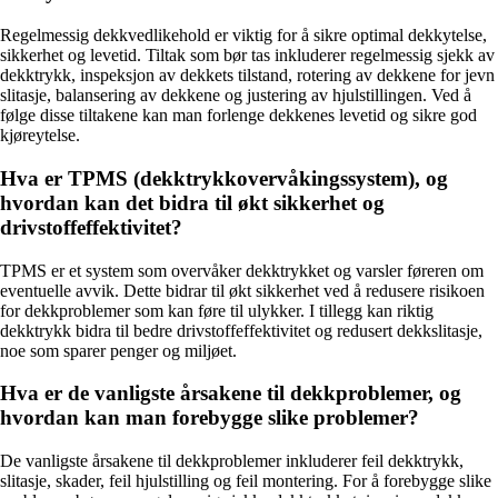
Regelmessig dekkvedlikehold er viktig for å sikre optimal dekkytelse,
sikkerhet og levetid. Tiltak som bør tas inkluderer regelmessig sjekk av
dekktrykk, inspeksjon av dekkets tilstand, rotering av dekkene for jevn
slitasje, balansering av dekkene og justering av hjulstillingen. Ved å
følge disse tiltakene kan man forlenge dekkenes levetid og sikre god
kjøreytelse.
Hva er TPMS (dekktrykkovervåkingssystem), og
hvordan kan det bidra til økt sikkerhet og
drivstoffeffektivitet?
TPMS er et system som overvåker dekktrykket og varsler føreren om
eventuelle avvik. Dette bidrar til økt sikkerhet ved å redusere risikoen
for dekkproblemer som kan føre til ulykker. I tillegg kan riktig
dekktrykk bidra til bedre drivstoffeffektivitet og redusert dekkslitasje,
noe som sparer penger og miljøet.
Hva er de vanligste årsakene til dekkproblemer, og
hvordan kan man forebygge slike problemer?
De vanligste årsakene til dekkproblemer inkluderer feil dekktrykk,
slitasje, skader, feil hjulstilling og feil montering. For å forebygge slike