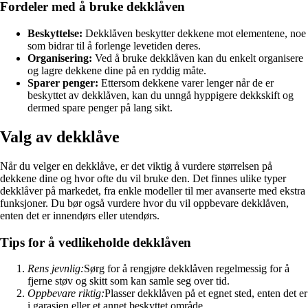
Fordeler med å bruke dekklåven
Beskyttelse:
Dekklåven beskytter dekkene mot elementene, noe
som bidrar til å forlenge levetiden deres.
Organisering:
Ved å bruke dekklåven kan du enkelt organisere
og lagre dekkene dine på en ryddig måte.
Sparer penger:
Ettersom dekkene varer lenger når de er
beskyttet av dekklåven, kan du unngå hyppigere dekkskift og
dermed spare penger på lang sikt.
Valg av dekklåve
Når du velger en dekklåve, er det viktig å vurdere størrelsen på
dekkene dine og hvor ofte du vil bruke den. Det finnes ulike typer
dekklåver på markedet, fra enkle modeller til mer avanserte med ekstra
funksjoner. Du bør også vurdere hvor du vil oppbevare dekklåven,
enten det er innendørs eller utendørs.
Tips for å vedlikeholde dekklåven
Rens jevnlig:
Sørg for å rengjøre dekklåven regelmessig for å
fjerne støv og skitt som kan samle seg over tid.
Oppbevare riktig:
Plasser dekklåven på et egnet sted, enten det er
i garasjen eller et annet beskyttet område.