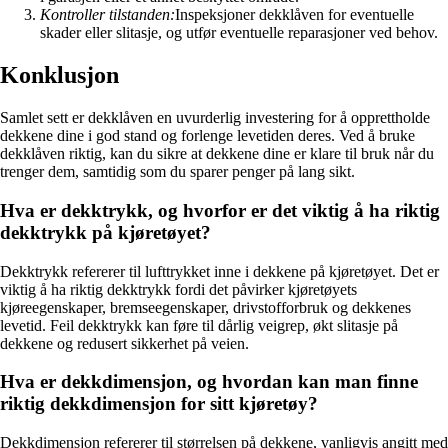
Kontroller tilstanden:
Inspeksjoner dekklåven for eventuelle
skader eller slitasje, og utfør eventuelle reparasjoner ved behov.
Konklusjon
Samlet sett er dekklåven en uvurderlig investering for å opprettholde
dekkene dine i god stand og forlenge levetiden deres. Ved å bruke
dekklåven riktig, kan du sikre at dekkene dine er klare til bruk når du
trenger dem, samtidig som du sparer penger på lang sikt.
Hva er dekktrykk, og hvorfor er det viktig å ha riktig
dekktrykk på kjøretøyet?
Dekktrykk refererer til lufttrykket inne i dekkene på kjøretøyet. Det er
viktig å ha riktig dekktrykk fordi det påvirker kjøretøyets
kjøreegenskaper, bremseegenskaper, drivstofforbruk og dekkenes
levetid. Feil dekktrykk kan føre til dårlig veigrep, økt slitasje på
dekkene og redusert sikkerhet på veien.
Hva er dekkdimensjon, og hvordan kan man finne
riktig dekkdimensjon for sitt kjøretøy?
Dekkdimensjon refererer til størrelsen på dekkene, vanligvis angitt med