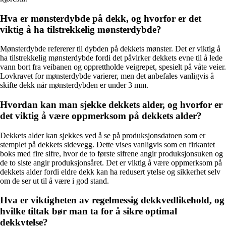
Hva er mønsterdybde på dekk, og hvorfor er det
viktig å ha tilstrekkelig mønsterdybde?
Mønsterdybde refererer til dybden på dekkets mønster. Det er viktig å
ha tilstrekkelig mønsterdybde fordi det påvirker dekkets evne til å lede
vann bort fra veibanen og opprettholde veigrepet, spesielt på våte veier.
Lovkravet for mønsterdybde varierer, men det anbefales vanligvis å
skifte dekk når mønsterdybden er under 3 mm.
Hvordan kan man sjekke dekkets alder, og hvorfor er
det viktig å være oppmerksom på dekkets alder?
Dekkets alder kan sjekkes ved å se på produksjonsdatoen som er
stemplet på dekkets sidevegg. Dette vises vanligvis som en firkantet
boks med fire sifre, hvor de to første sifrene angir produksjonsuken og
de to siste angir produksjonsåret. Det er viktig å være oppmerksom på
dekkets alder fordi eldre dekk kan ha redusert ytelse og sikkerhet selv
om de ser ut til å være i god stand.
Hva er viktigheten av regelmessig dekkvedlikehold, og
hvilke tiltak bør man ta for å sikre optimal
dekkytelse?