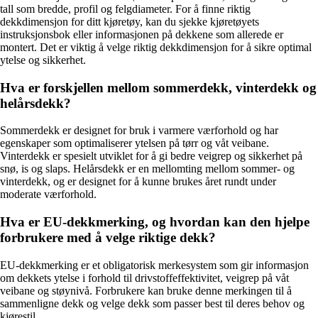
tall som bredde, profil og felgdiameter. For å finne riktig
dekkdimensjon for ditt kjøretøy, kan du sjekke kjøretøyets
instruksjonsbok eller informasjonen på dekkene som allerede er
montert. Det er viktig å velge riktig dekkdimensjon for å sikre optimal
ytelse og sikkerhet.
Hva er forskjellen mellom sommerdekk, vinterdekk og
helårsdekk?
Sommerdekk er designet for bruk i varmere værforhold og har
egenskaper som optimaliserer ytelsen på tørr og våt veibane.
Vinterdekk er spesielt utviklet for å gi bedre veigrep og sikkerhet på
snø, is og slaps. Helårsdekk er en mellomting mellom sommer- og
vinterdekk, og er designet for å kunne brukes året rundt under
moderate værforhold.
Hva er EU-dekkmerking, og hvordan kan den hjelpe
forbrukere med å velge riktige dekk?
EU-dekkmerking er et obligatorisk merkesystem som gir informasjon
om dekkets ytelse i forhold til drivstoffeffektivitet, veigrep på våt
veibane og støynivå. Forbrukere kan bruke denne merkingen til å
sammenligne dekk og velge dekk som passer best til deres behov og
kjørestil.