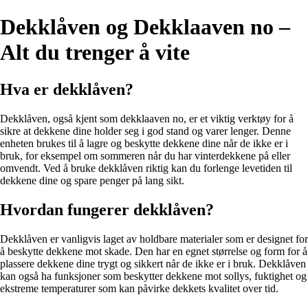
Dekklåven og Dekklaaven no –
Alt du trenger å vite
Hva er dekklåven?
Dekklåven, også kjent som dekklaaven no, er et viktig verktøy for å
sikre at dekkene dine holder seg i god stand og varer lenger. Denne
enheten brukes til å lagre og beskytte dekkene dine når de ikke er i
bruk, for eksempel om sommeren når du har vinterdekkene på eller
omvendt. Ved å bruke dekklåven riktig kan du forlenge levetiden til
dekkene dine og spare penger på lang sikt.
Hvordan fungerer dekklåven?
Dekklåven er vanligvis laget av holdbare materialer som er designet for
å beskytte dekkene mot skade. Den har en egnet størrelse og form for å
plassere dekkene dine trygt og sikkert når de ikke er i bruk. Dekklåven
kan også ha funksjoner som beskytter dekkene mot sollys, fuktighet og
ekstreme temperaturer som kan påvirke dekkets kvalitet over tid.