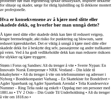
problemer bør man regelmessig sjekke dekktrykket, inspisere dekkene
for slitasje og skader, sørge for riktig hjulstilling og få dekkene montert
av profesjonelle.
Hva er konsekvensene av å kjøre med slitte eller
skadede dekk, og hvorfor bør man unngå dette?
Å kjøre med slitte eller skadede dekk kan føre til redusert veigrep,
lengre bremselengde, økt risiko for punktering og blowouts, samt
redusert kjøresikkerhet. Det er viktig å unngå å kjøre med slitte eller
skadede dekk for å beskytte deg selv, passasjerene og andre trafikanter
på veien. Ved å ha godt vedlikeholdte dekk kan man redusere risikoen
for ulykker og kjøre tryggere.
Strøm i Forus og Sandnes: Alt du trenger å vite
•
Sverre Nypan: En
Innovativ Norsk Entreprenør
•
NRK Vestland – Din kilde til
lokalnyheter
•
Alt du trenger å vite om telefonnummer og adresser i
Nyborg
•
Bondekompaniet Varhaug – En Skattekiste for Bondelivet
•
Agder Sparebank og Agder Sparebank Arendal
•
Telia Kundeservice
Nummer – Ring Telia raskt og enkelt
•
Oppdag mer om personer med
1881.no
•
TV 2 Oslo – Din Guide Til Underholdning
•
Alt du trenger
å vite om 1818.no
•