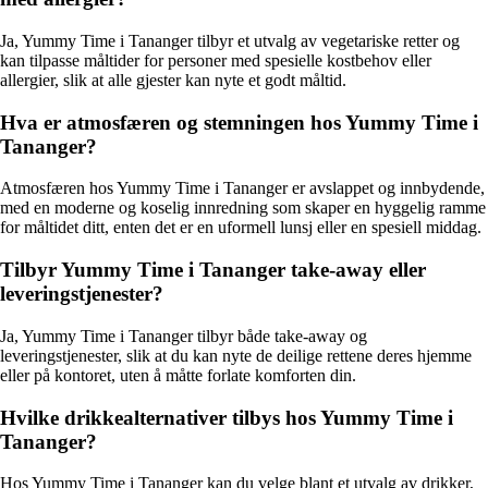
Ja, Yummy Time i Tananger tilbyr et utvalg av vegetariske retter og
kan tilpasse måltider for personer med spesielle kostbehov eller
allergier, slik at alle gjester kan nyte et godt måltid.
Hva er atmosfæren og stemningen hos Yummy Time i
Tananger?
Atmosfæren hos Yummy Time i Tananger er avslappet og innbydende,
med en moderne og koselig innredning som skaper en hyggelig ramme
for måltidet ditt, enten det er en uformell lunsj eller en spesiell middag.
Tilbyr Yummy Time i Tananger take-away eller
leveringstjenester?
Ja, Yummy Time i Tananger tilbyr både take-away og
leveringstjenester, slik at du kan nyte de deilige rettene deres hjemme
eller på kontoret, uten å måtte forlate komforten din.
Hvilke drikkealternativer tilbys hos Yummy Time i
Tananger?
Hos Yummy Time i Tananger kan du velge blant et utvalg av drikker,