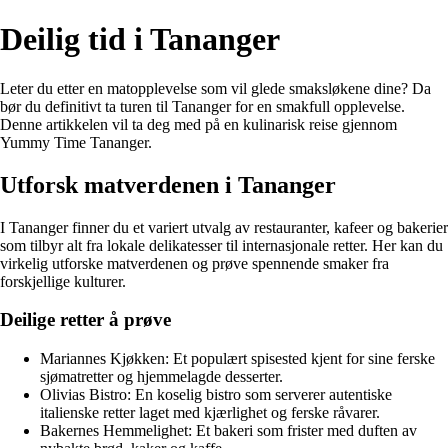
Deilig tid i Tananger
Leter du etter en matopplevelse som vil glede smaksløkene dine? Da
bør du definitivt ta turen til Tananger for en smakfull opplevelse.
Denne artikkelen vil ta deg med på en kulinarisk reise gjennom
Yummy Time Tananger.
Utforsk matverdenen i Tananger
I Tananger finner du et variert utvalg av restauranter, kafeer og bakerier
som tilbyr alt fra lokale delikatesser til internasjonale retter. Her kan du
virkelig utforske matverdenen og prøve spennende smaker fra
forskjellige kulturer.
Deilige retter å prøve
Mariannes Kjøkken: Et populært spisested kjent for sine ferske
sjømatretter og hjemmelagde desserter.
Olivias Bistro: En koselig bistro som serverer autentiske
italienske retter laget med kjærlighet og ferske råvarer.
Bakernes Hemmelighet: Et bakeri som frister med duften av