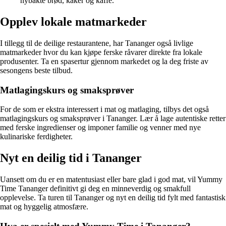
nybakte brød, kaker og kaffe.
Opplev lokale matmarkeder
I tillegg til de deilige restaurantene, har Tananger også livlige
matmarkeder hvor du kan kjøpe ferske råvarer direkte fra lokale
produsenter. Ta en spasertur gjennom markedet og la deg friste av
sesongens beste tilbud.
Matlagingskurs og smaksprøver
For de som er ekstra interessert i mat og matlaging, tilbys det også
matlagingskurs og smaksprøver i Tananger. Lær å lage autentiske retter
med ferske ingredienser og imponer familie og venner med nye
kulinariske ferdigheter.
Nyt en deilig tid i Tananger
Uansett om du er en matentusiast eller bare glad i god mat, vil Yummy
Time Tananger definitivt gi deg en minneverdig og smakfull
opplevelse. Ta turen til Tananger og nyt en deilig tid fylt med fantastisk
mat og hyggelig atmosfære.