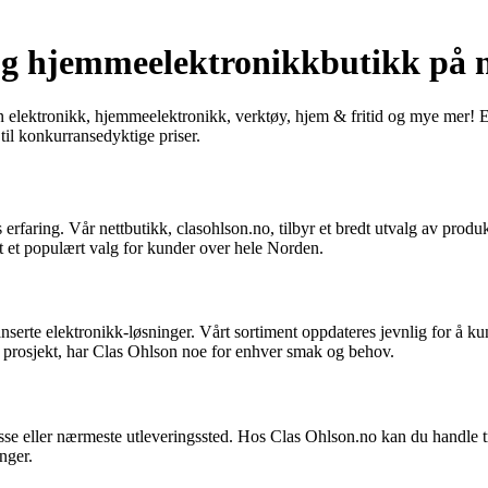
og hjemmeelektronikkbutikk på n
 elektronikk, hjemmeelektronikk, verktøy, hjem & fritid og mye mer! Ente
til konkurransedyktige priser.
rfaring. Vår nettbutikk, clasohlson.no, tilbyr et bredt utvalg av produ
tt et populært valg for kunder over hele Norden.
serte elektronikk-løsninger. Vårt sortiment oppdateres jevnlig for å ku
te prosjekt, har Clas Ohlson noe for enhver smak og behov.
stkasse eller nærmeste utleveringssted. Hos Clas Ohlson.no kan du handle
nger.