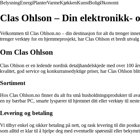
Belysning
Energi
Planter
Varme
Kjøkken
Kunst
Bolig
Økonomi
Clas Ohlson – Din elektronikk- 
Velkommen til Clas Ohlson.no – din destinasjon for alt du trenger innen
trenger verktøy for en hjemmeprosjekt, har Clas Ohlson et bredt utvalg 
Om Clas Ohlson
Clas Ohlson er en ledende nordisk detaljhandelskjede med over 100 års e
kvalitet, god service og konkurransedyktige priser, har Clas Ohlson bli
Sortiment
Hos Clas Ohlson.no finner du alt fra små husholdningsprodukter til avan
en ny bærbar PC, smarte lyspærer til hjemmet ditt eller verktøy til nes
Levering og betaling
Vi tilbyr enkel og sikker betaling på nett, og rask levering til din po
som alltid er klar til å hjelpe deg med eventuelle spørsmål eller bekymri