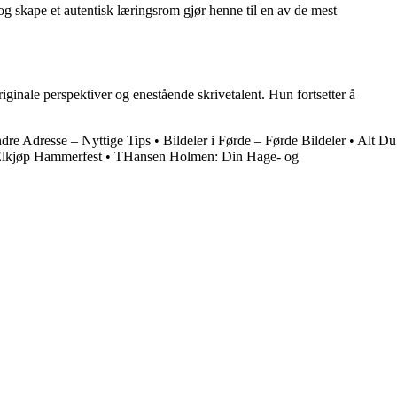
 og skape et autentisk læringsrom gjør henne til en av de mest
iginale perspektiver og enestående skrivetalent. Hun fortsetter å
dre Adresse – Nyttige Tips
•
Bildeler i Førde – Førde Bildeler
•
Alt Du
lkjøp Hammerfest
•
THansen Holmen: Din Hage- og