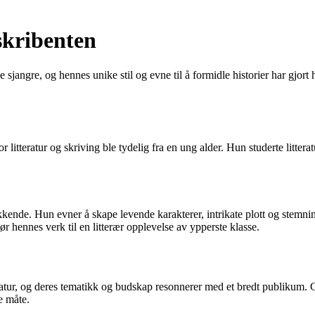
skribenten
sjangre, og hennes unike stil og evne til å formidle historier har gjort h
itteratur og skriving ble tydelig fra en ung alder. Hun studerte litterat
ende. Hun evner å skape levende karakterer, intrikate plott og stemnin
r hennes verk til en litterær opplevelse av ypperste klasse.
eratur, og deres tematikk og budskap resonnerer med et bredt publikum.
e måte.