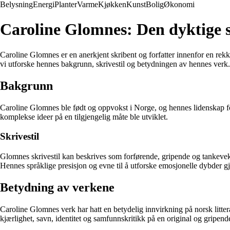
Belysning
Energi
Planter
Varme
Kjøkken
Kunst
Bolig
Økonomi
Caroline Glomnes: Den dyktige 
Caroline Glomnes er en anerkjent skribent og forfatter innenfor en rekke 
vi utforske hennes bakgrunn, skrivestil og betydningen av hennes verk.
Bakgrunn
Caroline Glomnes ble født og oppvokst i Norge, og hennes lidenskap for l
komplekse ideer på en tilgjengelig måte ble utviklet.
Skrivestil
Glomnes skrivestil kan beskrives som forførende, gripende og tankevekk
Hennes språklige presisjon og evne til å utforske emosjonelle dybder gjø
Betydning av verkene
Caroline Glomnes verk har hatt en betydelig innvirkning på norsk litt
kjærlighet, savn, identitet og samfunnskritikk på en original og gripend