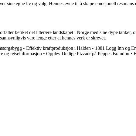
 over sine egne liv og valg. Hennes evne til å skape emosjonell resonans
fatter beriket det litterære landskapet i Norge med sine dype tanker, or
 sannsynligvis vare lenge etter at hennes verk er skrevet.
Omsorgsbygg
•
Effektiv kraftproduksjon i Halden
•
1881 Logg Inn og En
e og reiseinformasjon
•
Opplev Deilige Pizzaer på Peppes Brandbu
•
E