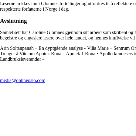
Leserne trekkes inn i Glomnes fortellinger og utfordres til å reflektere
respekterte forfatterne i Norge i dag.
Avslutning
Samlet sett har Caroline Glomnes gjennom sitt arbeid som skribent og for
begeistre og engasjere lesere over hele landet, og hennes innflytelse vil
Arin Soltanpanah – En dyptgående analyse
•
Villa Marie – Sentrum 
Trenger å Vite om Apotek Rona – Apotek 1 Rona
•
Apollo kundeservic
Landbruksleverandør
•
media@onlineoslo.com