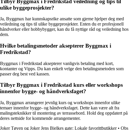
Tilbyr Byggmax i Fredrikstad veiledning og tips til
ulike byggeprosjekter?
Ja, Byggmax har kunnskapsrike ansatte som gjerne hjelper deg med
veiledning og tips til ulike byggeprosjekter. Enten du er profesjonell
håndverker eller hobbybygger, kan du få nyttige råd og veiledning hos
dem.
Hvilke betalingsmetoder aksepterer Byggmax i
Fredrikstad?
Byggmax i Fredrikstad aksepterer vanligvis betaling med kort,
kontanter og Vipps. Du kan enkelt velge den betalingsmetoden som
passer deg best ved kassen.
Tilbyr Byggmax i Fredrikstad kurs eller workshops
innenfor bygge- og håndverksfaget?
Ja, Byggmax arrangerer jevnlig kurs og workshops innenfor ulike
temaer innenfor bygge- og håndverksfaget. Dette kan være alt fra
malingsteknikker til montering av terrassebord. Hold deg oppdatert på
deres nettside for kommende arrangementer.
Joker Tøyen og Joker Jens Bjelkes gate: Lokale favorittbutikker
•
Obs