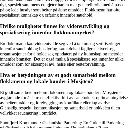
dyr, spesielt sau, mens en gjeter har en mer generell rolle med å passe
på og lede husdyr som beiter på åpne områder. Flokkmenn har ofte
spesialisert kunnskap og erfaring innenfor sauehold.
Hvilke muligheter finnes for videreutvikling og
spesialisering innenfor flokkmannyrket?
En flokkmann kan videreutvikle seg ved å ta kurs og sertifiseringer
innenfor sauehold og husdyrfag, samt delta i faglige nettverk og
organisasjoner for å holde seg oppdatert på ny kunnskap og metoder
innenfor bransjen. Det er også mulig å spesialisere seg innenfor ulike
områder som for eksempel avl, helse eller beiteforvaltning.
Hva er betydningen av et godt samarbeid mellom
flokkmenn og lokale bønder i Mosjøen?
Et godt samarbeid mellom flokkmenn og lokale bønder i Mosjøen er
avgjørende for å sikre en effektiv drift av saueholdet, optimal utnyttelse
av beiteområder og forebygging av konflikter eller tap av dyr.
Gjensidig respekt, kommunikasjon og samarbeid er nøkkelen til en
vellykket sauenæring i området.
Sunnfjord Kommune
•
Østlandske Parkering: En Guide til Parkering
på Østlandet
•
Alt du trenger å vite om Skytterlinken
•
Rissa