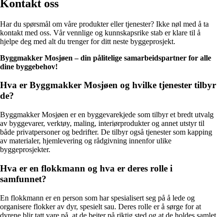
Kontakt oss
Har du spørsmål om våre produkter eller tjenester? Ikke nøl med å ta
kontakt med oss. Vår vennlige og kunnskapsrike stab er klare til å
hjelpe deg med alt du trenger for ditt neste byggeprosjekt.
Byggmakker Mosjøen – din pålitelige samarbeidspartner for alle
dine byggebehov!
Hva er Byggmakker Mosjøen og hvilke tjenester tilbyr
de?
Byggmakker Mosjøen er en byggevarekjede som tilbyr et bredt utvalg
av byggevarer, verktøy, maling, interiørprodukter og annet utstyr til
både privatpersoner og bedrifter. De tilbyr også tjenester som kapping
av materialer, hjemlevering og rådgivning innenfor ulike
byggeprosjekter.
Hva er en flokkmann og hva er deres rolle i
samfunnet?
En flokkmann er en person som har spesialisert seg på å lede og
organisere flokker av dyr, spesielt sau. Deres rolle er å sørge for at
dyrene blir tatt vare på, at de beiter på riktig sted og at de holdes samlet