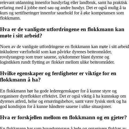
relevant utdanning innenfor husdyrfag eller landbruk, samt ha praktisk
erfaring med å jobbe med sau og andre husdyr. Det er også mulig å ta
kurs og sertifiseringer innenfor sauehold for å øke kompetansen som
flokkmann.
Hva er de vanligste utfordringene en flokkmann kan
møte i sitt arbeid?
Noen av de vanligste utfordringene en flokkmann kan møte i sitt arbeid
inkluderer værforhold som kan påvirke dyrenes beiteområder,
rovdyrangrep som truer sauene, sykdommer blant dyrene og
logistikken rundt flytting av flokker mellom ulike beiteområder.
Hvilke egenskaper og ferdigheter er viktige for en
flokkmann å ha?
En flokkmann bør ha gode lederegenskaper for å kunne styre og
organisere dyreflokker effektivt. Det er også viktig å ha kunnskap om
dyrenes atferd, helse og ernæringsbehov, samt være fysisk sterk og ha
god kondisjon for å kunne håndtere sauene i ulike situasjoner.
Hva er forskjellen mellom en flokkmann og en gjeter?
En flokkmann har som hovedoppgave å lede og organisere flokker av