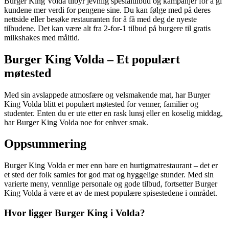
Burger King Volda tilbyr jevnlig spesialtilbud og kampanjer for å gi
kundene mer verdi for pengene sine. Du kan følge med på deres
nettside eller besøke restauranten for å få med deg de nyeste
tilbudene. Det kan være alt fra 2-for-1 tilbud på burgere til gratis
milkshakes med måltid.
Burger King Volda – Et populært
møtested
Med sin avslappede atmosfære og velsmakende mat, har Burger
King Volda blitt et populært møtested for venner, familier og
studenter. Enten du er ute etter en rask lunsj eller en koselig middag,
har Burger King Volda noe for enhver smak.
Oppsummering
Burger King Volda er mer enn bare en hurtigmatrestaurant – det er
et sted der folk samles for god mat og hyggelige stunder. Med sin
varierte meny, vennlige personale og gode tilbud, fortsetter Burger
King Volda å være et av de mest populære spisestedene i området.
Hvor ligger Burger King i Volda?