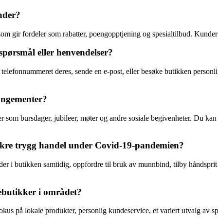
nder?
 som gir fordeler som rabatter, poengopptjening og spesialtilbud. Kund
pørsmål eller henvendelser?
telefonnummeret deres, sende en e-post, eller besøke butikken personli
rangementer?
er som bursdager, jubileer, møter og andre sosiale begivenheter. Du ka
 sikre trygg handel under Covid-19-pandemien?
nder i butikken samtidig, oppfordre til bruk av munnbind, tilby håndspri
ebutikker i området?
fokus på lokale produkter, personlig kundeservice, et variert utvalg av 