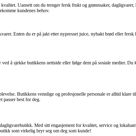
kvalitet. Uansett om du trenger fersk frukt og grønnsaker, dagligvarer, k
møtekomme kundenes behov.
rer. Enten du er på jakt etter nypresset juice, nybakt brød eller fersk k
ed å sjekke butikkens nettside eller følge dem på sosiale medier. Du ka
velse. Butikkens vennlige og profesjonelle personale er alltid klare til
t passer best for deg.
 dagligvarebutikk. Med sitt engasjement for kvalitet, service og lokalsa
butikk som virkelig bryr seg om deg som kunde!