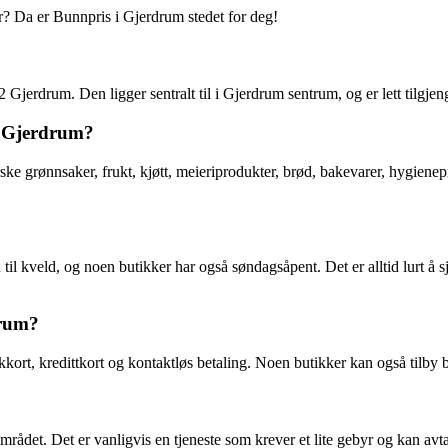
er? Da er Bunnpris i Gjerdrum stedet for deg!
jerdrum. Den ligger sentralt til i Gjerdrum sentrum, og er lett tilgjen
 i Gjerdrum?
erske grønnsaker, frukt, kjøtt, meieriprodukter, brød, bakevarer, hygiene
il kveld, og noen butikker har også søndagsåpent. Det er alltid lurt å s
drum?
ort, kredittkort og kontaktløs betaling. Noen butikker kan også tilby be
rådet. Det er vanligvis en tjeneste som krever et lite gebyr og kan avta