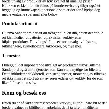
brede utvalg av produkter av høy kvalitet til rimelige priser.
Butikken er kjent for sitt fokus på kundeservice og tilbyr også et
hyggelig og kunnskapsrikt personale som er der for å hjelpe deg
med eventuelle spørsmål eller behov.
Produktsortiment
Biltema Sandefjord har alt du trenger til bilen din, enten det er olje
og kjemikalier, bilbatterier, bilrekvisita, verktøy eller
bilpleieprodukter. Du vil også finne et stort utvalg av bilstereo,
biltilhengere, sykkelholdere, takbokser, og mye mer.
Tjenester
I tillegg til det imponerende utvalget av produkter, tilbyr Biltema
Sandefjord også ulike tjenester som kan være nyttige for bileiere.
Dette inkluderer dekkhotell, verkstedtjenester, montering av tilbehør,
og ikke minst et stort utvalg av reservedeler og verktøy for de som
liker å fikse bilen selv.
Kom og besøk oss
Enten du er på jakt etter reservedeler, verktøy, eller du bare vil se det
brede utvalget av biltilbehør, anbefales det å ta turen til Biltema