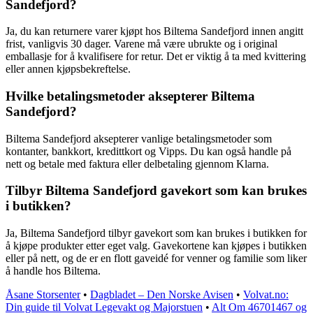
Sandefjord?
Ja, du kan returnere varer kjøpt hos Biltema Sandefjord innen angitt
frist, vanligvis 30 dager. Varene må være ubrukte og i original
emballasje for å kvalifisere for retur. Det er viktig å ta med kvittering
eller annen kjøpsbekreftelse.
Hvilke betalingsmetoder aksepterer Biltema
Sandefjord?
Biltema Sandefjord aksepterer vanlige betalingsmetoder som
kontanter, bankkort, kredittkort og Vipps. Du kan også handle på
nett og betale med faktura eller delbetaling gjennom Klarna.
Tilbyr Biltema Sandefjord gavekort som kan brukes
i butikken?
Ja, Biltema Sandefjord tilbyr gavekort som kan brukes i butikken for
å kjøpe produkter etter eget valg. Gavekortene kan kjøpes i butikken
eller på nett, og de er en flott gaveidé for venner og familie som liker
å handle hos Biltema.
Åsane Storsenter
•
Dagbladet – Den Norske Avisen
•
Volvat.no:
Din guide til Volvat Legevakt og Majorstuen
•
Alt Om 46701467 og