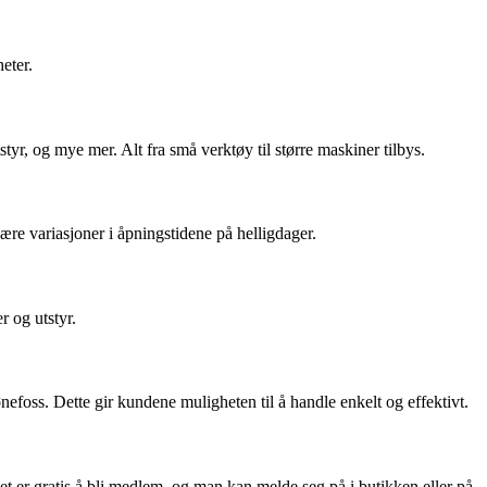
eter.
tyr, og mye mer. Alt fra små verktøy til større maskiner tilbys.
være variasjoner i åpningstidene på helligdager.
r og utstyr.
efoss. Dette gir kundene muligheten til å handle enkelt og effektivt.
et er gratis å bli medlem, og man kan melde seg på i butikken eller på