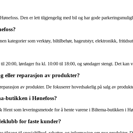
Hønefoss. Den er lett tilgjengelig med bil og har gode parkeringsmuligh
nefoss?
 kategorier som verktøy, biltilbehør, hageutstyr, elektronikk, fritidsuts
til 20:00, lørdager fra kl. 10:00 til 18:00, og søndager stengt. Det kan 
ng eller reparasjon av produkter?
 reparasjon av produkter. De fokuserer hovedsakelig på salg av produkte
ema-butikken i Hønefoss?
 & Hent som leveringsmetode for å hente varene i Biltema-butikken i Høn
deklubb for faste kunder?
tilgang til spesialtilbud, rabatter, og informasjon om nye produkter. D