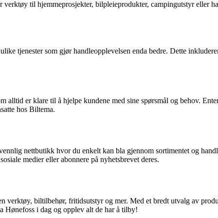
r verktøy til hjemmeprosjekter, bilpleieprodukter, campingutstyr eller hag
s ulike tjenester som gjør handleopplevelsen enda bedre. Dette inkludere
m alltid er klare til å hjelpe kundene med sine spørsmål og behov. Enten d
nsatte hos Biltema.
rvennlig nettbutikk hvor du enkelt kan bla gjennom sortimentet og hand
sosiale medier eller abonnere på nyhetsbrevet deres.
 verktøy, biltilbehør, fritidsutstyr og mer. Med et bredt utvalg av prod
a Hønefoss i dag og opplev alt de har å tilby!