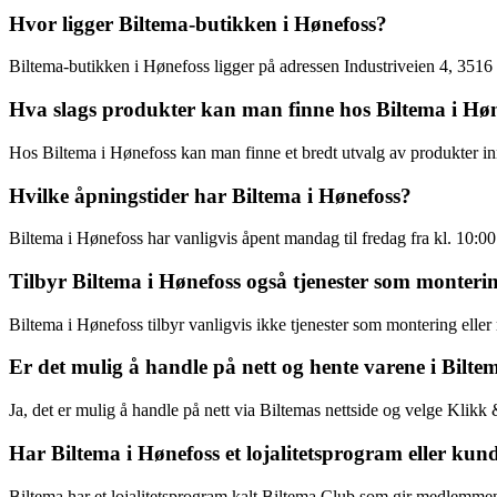
Hvor ligger Biltema-butikken i Hønefoss?
Biltema-butikken i Hønefoss ligger på adressen Industriveien 4, 3516 
Hva slags produkter kan man finne hos Biltema i Hø
Hos Biltema i Hønefoss kan man finne et bredt utvalg av produkter innen
Hvilke åpningstider har Biltema i Hønefoss?
Biltema i Hønefoss har vanligvis åpent mandag til fredag fra kl. 10:00 
Tilbyr Biltema i Hønefoss også tjenester som monteri
Biltema i Hønefoss tilbyr vanligvis ikke tjenester som montering eller
Er det mulig å handle på nett og hente varene i Bilt
Ja, det er mulig å handle på nett via Biltemas nettside og velge Klikk
Har Biltema i Hønefoss et lojalitetsprogram eller kun
Biltema har et lojalitetsprogram kalt Biltema Club som gir medlemmene 