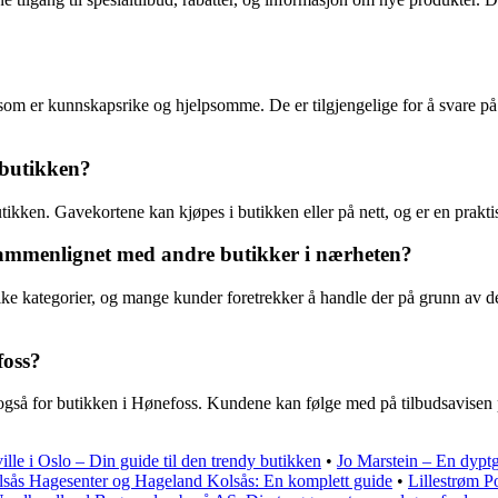
som er kunnskapsrike og hjelpsomme. De er tilgjengelige for å svare på
 butikken?
utikken. Gavekortene kan kjøpes i butikken eller på nett, og er en prakt
 sammenlignet med andre butikker i nærheten?
ulike kategorier, og mange kunder foretrekker å handle der på grunn av 
foss?
r også for butikken i Hønefoss. Kundene kan følge med på tilbudsavisen p
lle i Oslo – Din guide til den trendy butikken
•
Jo Marstein – En dyptgå
sås Hagesenter og Hageland Kolsås: En komplett guide
•
Lillestrøm Po