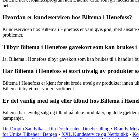
nett.
Hvordan er kundeservicen hos Biltema i Hønefoss?
Kundeservicen hos Biltema i Hønefoss er vanligvis god, med ansatte 
problemer.
Tilbyr Biltema i Hønefoss gavekort som kan brukes i
Ja, Biltema i Hønefoss tilbyr gavekort som kan brukes til å handle i b
Har Biltema i Hønefoss et stort utvalg av produkter
Biltema i Hønefoss er kjent for sitt brede utvalg av produkter innen 
Biltema tilby et mer variert sortiment.
Er det vanlig med salg eller tilbud hos Biltema i Høne
Biltema har jevnlig salg og tilbud på ulike produkter, og dette gjelde
kampanjer.
Dr. Dropin Sandvika – Din Doktor uten Timebestilling
•
Brandy Melvi
for Unike Tilbehør i Bergen
•
XXL Kundeservice og Nettbutikk
•
Kol