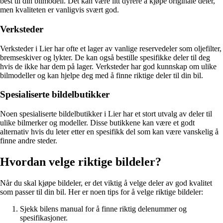
best til din bilmodell. Det kan være litt dyrere å kjøpe originale deler,
men kvaliteten er vanligvis svært god.
Verksteder
Verksteder i Lier har ofte et lager av vanlige reservedeler som oljefilter,
bremseskiver og lykter. De kan også bestille spesifikke deler til deg
hvis de ikke har dem på lager. Verksteder har god kunnskap om ulike
bilmodeller og kan hjelpe deg med å finne riktige deler til din bil.
Spesialiserte bildelbutikker
Noen spesialiserte bildelbutikker i Lier har et stort utvalg av deler til
ulike bilmerker og modeller. Disse butikkene kan være et godt
alternativ hvis du leter etter en spesifikk del som kan være vanskelig å
finne andre steder.
Hvordan velge riktige bildeler?
Når du skal kjøpe bildeler, er det viktig å velge deler av god kvalitet
som passer til din bil. Her er noen tips for å velge riktige bildeler:
Sjekk bilens manual for å finne riktig delenummer og
spesifikasjoner.