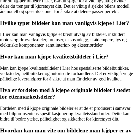
Før du kjøper bildeler i Lier, bør du sørge for å vite nøyaktig hvilke
deler du trenger til kjøretøyet ditt. Det er viktig å sjekke bilens modell,
årsmodell og spesifikasjoner for å sikre at delene passer perfekt.
Hvilke typer bildeler kan man vanligvis kjøpe i Lier?
I Lier kan man vanligvis kjøpe et bredt utvalg av bildeler, inkludert
motor- og drivverksdeler, bremser, eksosanlegg, støtdempere, lys og
elektriske komponenter, samt interiør- og eksteriørdeler.
Hvor kan man kjøpe kvalitetsbildeler i Lier?
Man kan kjøpe kvalitetsbildeler i Lier hos spesialiserte bildelbutikker,
verksteder, nettbutikker og autoriserte forhandlere. Det er viktig å velge
pålitelige leverandører for å sikre at man får deler av god kvalitet.
Hva er fordelen med å kjøpe originale bildeler i stedet
for ettermarkedsdeler?
Fordelen med å kjøpe originale bildeler er at de er produsert i samsvar
med bilprodusentens spesifikasjoner og kvalitetsstandarder. Dette kan
bidra til bedre ytelse, pålitelighet og sikkerhet for kjøretøyet ditt.
Hvordan kan man vite om bildelene man kjøper er av