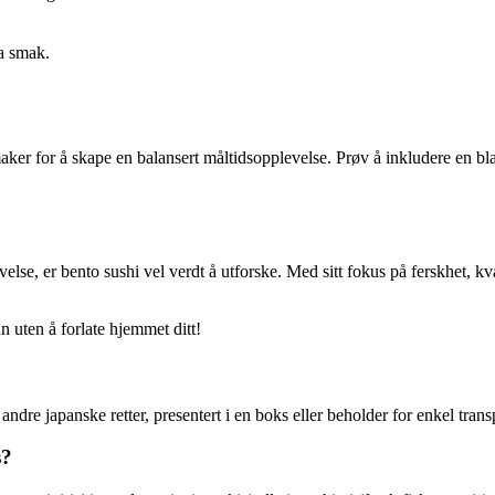
a smak.
smaker for å skape en balansert måltidsopplevelse. Prøv å inkludere en bl
lse, er bento sushi vel verdt å utforske. Med sitt fokus på ferskhet, kva
an uten å forlate hjemmet ditt!
andre japanske retter, presentert i en boks eller beholder for enkel tra
s?