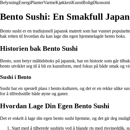
Belysning
Energi
Planter
Varme
Kjøkken
Kunst
Bolig
Økonomi
Bento Sushi: En Smakfull Japan
Bento sushi er en tradisjonell japansk matrett som har vunnet popularite
bak retten til hvordan du kan lage din egen hjemmelagde bento boks.
Historien bak Bento Sushi
Bento, som betyr måltidsboks på japansk, har en historie som går tilbake
bento utviklet seg til å bli en kunstform, med fokus på både smak og vis
Sushi i Bento
Sushi har en spesiell plass i bento-kulturen, og det er en rekke ulike su
for å tilfredsstille både øyne og ganer.
Hvordan Lage Din Egen Bento Sushi
Det er enkelt å lage din egen bento sushi hjemme, og det gir deg muligh
Start med å tilberede sushiris ved å blande ris med risvineddik, su