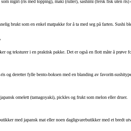
om nigiri (ris med topping), maki (ruller), sashimi (fersk fisk uten ris) 
nnelig brukt som en enkel matpakke for å ta med seg på farten. Sushi ble s
?
er og teksturer i en praktisk pakke. Det er også en flott måte å prøve fors
ris og deretter fylle bento-boksen med en blanding av favoritt-sushitype
japansk omelett (tamagoyaki), pickles og frukt som melon eller druer.
utikker med japansk mat eller noen dagligvarebutikker med et bredt utv