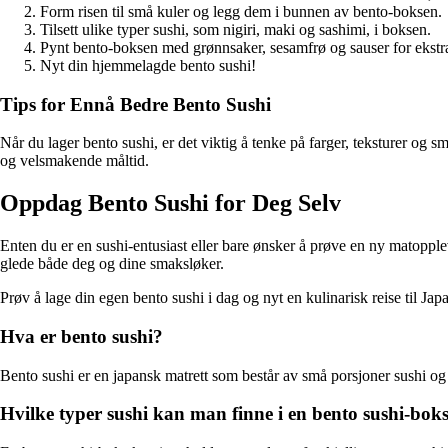
Form risen til små kuler og legg dem i bunnen av bento-boksen.
Tilsett ulike typer sushi, som nigiri, maki og sashimi, i boksen.
Pynt bento-boksen med grønnsaker, sesamfrø og sauser for ekstr
Nyt din hjemmelagde bento sushi!
Tips for Ennå Bedre Bento Sushi
Når du lager bento sushi, er det viktig å tenke på farger, teksturer og 
og velsmakende måltid.
Oppdag Bento Sushi for Deg Selv
Enten du er en sushi-entusiast eller bare ønsker å prøve en ny matoppleve
glede både deg og dine smaksløker.
Prøv å lage din egen bento sushi i dag og nyt en kulinarisk reise til Jap
Hva er bento sushi?
Bento sushi er en japansk matrett som består av små porsjoner sushi og 
Hvilke typer sushi kan man finne i en bento sushi-bok