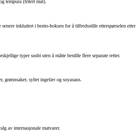
og tempura (fritert mat).
enere inkludert i bento-boksen for å tilfredsstille etterspørselen etter
kjellige typer sushi uten å måtte bestille flere separate retter.
r, grønnsaker, syltet ingefær og soyasaus.
alg av internasjonale matvarer.