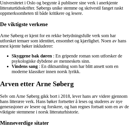
Universitetet i Oslo og begynte å publisere sine verk i anerkjente
litteraturtidsskrifter. Søbergs unike stemme og skrivestil fanget raskt
oppmerksomheten til både kritikere og lesere.
De viktigste verkene
Arne Søberg er kjent for en rekke betydningsfulle verk som har
utforsket temaer som identitet, ensomhet og kjærlighet. Noen av hans
mest kjente bøker inkluderer:
Skyggene bak døren
: En gripende roman som utforsker de
psykologiske dybdene av menneskets sinn.
Vindens sang
: En diktsamling som har blitt ansett som en
moderne klassiker innen norsk lyrikk.
Arven etter Arne Søberg
Selv om Arne Søberg gikk bort i 2018, lever hans arv videre gjennom
hans litterære verk. Hans bøker fortsetter å leses og studeres av nye
generasjoner av lesere og forskere, og han regnes fortsatt som en av de
viktigste stemmene i norsk litteraturhistorie.
Minneverdige sitater