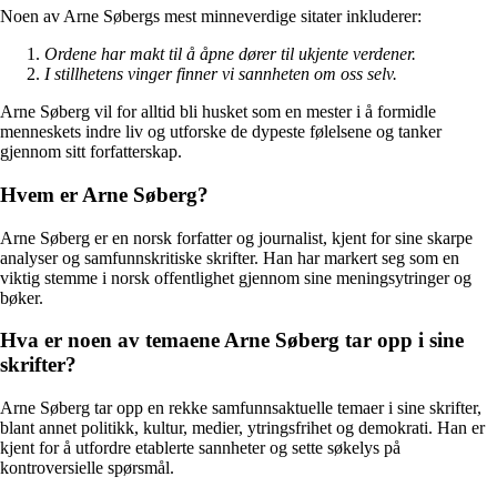
Noen av Arne Søbergs mest minneverdige sitater inkluderer:
Ordene har makt til å åpne dører til ukjente verdener.
I stillhetens vinger finner vi sannheten om oss selv.
Arne Søberg vil for alltid bli husket som en mester i å formidle
menneskets indre liv og utforske de dypeste følelsene og tanker
gjennom sitt forfatterskap.
Hvem er Arne Søberg?
Arne Søberg er en norsk forfatter og journalist, kjent for sine skarpe
analyser og samfunnskritiske skrifter. Han har markert seg som en
viktig stemme i norsk offentlighet gjennom sine meningsytringer og
bøker.
Hva er noen av temaene Arne Søberg tar opp i sine
skrifter?
Arne Søberg tar opp en rekke samfunnsaktuelle temaer i sine skrifter,
blant annet politikk, kultur, medier, ytringsfrihet og demokrati. Han er
kjent for å utfordre etablerte sannheter og sette søkelys på
kontroversielle spørsmål.