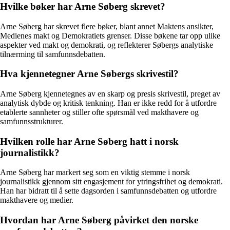
Hvilke bøker har Arne Søberg skrevet?
Arne Søberg har skrevet flere bøker, blant annet Maktens ansikter,
Medienes makt og Demokratiets grenser. Disse bøkene tar opp ulike
aspekter ved makt og demokrati, og reflekterer Søbergs analytiske
tilnærming til samfunnsdebatten.
Hva kjennetegner Arne Søbergs skrivestil?
Arne Søberg kjennetegnes av en skarp og presis skrivestil, preget av
analytisk dybde og kritisk tenkning. Han er ikke redd for å utfordre
etablerte sannheter og stiller ofte spørsmål ved makthavere og
samfunnsstrukturer.
Hvilken rolle har Arne Søberg hatt i norsk
journalistikk?
Arne Søberg har markert seg som en viktig stemme i norsk
journalistikk gjennom sitt engasjement for ytringsfrihet og demokrati.
Han har bidratt til å sette dagsorden i samfunnsdebatten og utfordre
makthavere og medier.
Hvordan har Arne Søberg påvirket den norske