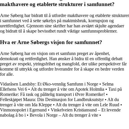
makthavere og etablerte strukturer i samfunnet?
Arne Søberg har bidratt til å utfordre makthavere og etablerte strukturer
i samfunnet ved å sette søkelys på maktmisbruk, korrupsjon og
urettferdighet. Gjennom sine skrifter har han avslørt skjulte agendaer
og bidratt til å skape bevissthet rundt viktige samfunnsproblemer.
Hva er Arne Søbergs visjon for samfunnet?
Arne Søberg har en visjon om et samfunn preget av åpenhet,
demokrati og rettferdighet. Han ønsker å bidra til en offentlig debatt
preget av respekt, ytringsfrihet og mangfold, der ulike perspektiver får
komme til uttrykk og utfordre hverandre for å skape en bedre verden
for alle.
Vidaråsen Landsby: Et Øko-vennlig Samfunn i Norge
•
Selma
Ellefsens Vei 6
•
Alt du trenger å vite om Apotek Holmlia
•
Taxi på
Romerike: Få rask og pålitelig transport i Øvre Romerike!
•
Felleskjøpet Maura: Din Destinasjon for Landbruksutstyr
•
Alt du
trenger å vite om Ida Kleppe
•
Alt du trenger å vite om Lele Ruud
•
Vinmonopolet i Egersund
•
Vinkelveien Kristiansund – Et levende
nabolag å bo i
•
Bevola i Norge – Alt du trenger å vite
•