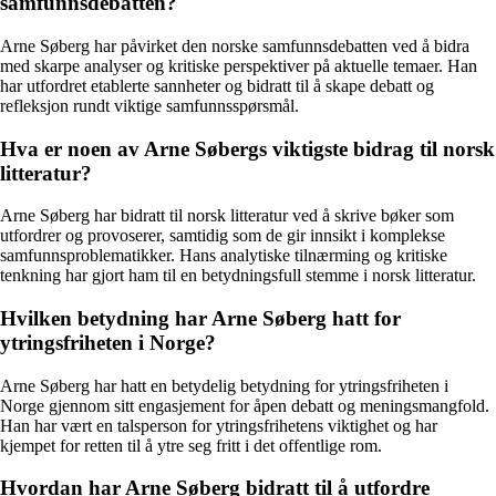
samfunnsdebatten?
Arne Søberg har påvirket den norske samfunnsdebatten ved å bidra
med skarpe analyser og kritiske perspektiver på aktuelle temaer. Han
har utfordret etablerte sannheter og bidratt til å skape debatt og
refleksjon rundt viktige samfunnsspørsmål.
Hva er noen av Arne Søbergs viktigste bidrag til norsk
litteratur?
Arne Søberg har bidratt til norsk litteratur ved å skrive bøker som
utfordrer og provoserer, samtidig som de gir innsikt i komplekse
samfunnsproblematikker. Hans analytiske tilnærming og kritiske
tenkning har gjort ham til en betydningsfull stemme i norsk litteratur.
Hvilken betydning har Arne Søberg hatt for
ytringsfriheten i Norge?
Arne Søberg har hatt en betydelig betydning for ytringsfriheten i
Norge gjennom sitt engasjement for åpen debatt og meningsmangfold.
Han har vært en talsperson for ytringsfrihetens viktighet og har
kjempet for retten til å ytre seg fritt i det offentlige rom.
Hvordan har Arne Søberg bidratt til å utfordre