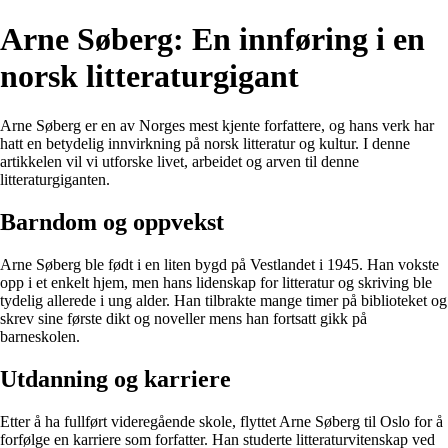
Arne Søberg: En innføring i en
norsk litteraturgigant
Arne Søberg er en av Norges mest kjente forfattere, og hans verk har
hatt en betydelig innvirkning på norsk litteratur og kultur. I denne
artikkelen vil vi utforske livet, arbeidet og arven til denne
litteraturgiganten.
Barndom og oppvekst
Arne Søberg ble født i en liten bygd på Vestlandet i 1945. Han vokste
opp i et enkelt hjem, men hans lidenskap for litteratur og skriving ble
tydelig allerede i ung alder. Han tilbrakte mange timer på biblioteket og
skrev sine første dikt og noveller mens han fortsatt gikk på
barneskolen.
Utdanning og karriere
Etter å ha fullført videregående skole, flyttet Arne Søberg til Oslo for å
forfølge en karriere som forfatter. Han studerte litteraturvitenskap ved