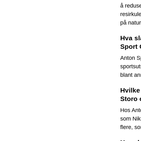
å reduse
resirkul
på natur
Hva sl
Sport 
Anton Sp
sportsuts
blant ann
Hvilke
Storo 
Hos Ant
som Nik
flere, so