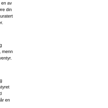
r en av
øre din
kuratert
r.
og
r, menn
ventyr.
og
styret
d
får en