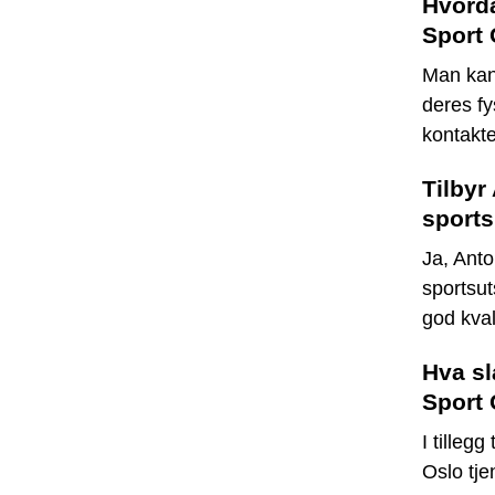
Hvorda
Sport 
Man kan
deres fy
kontakte
Tilbyr
sports
Ja, Anto
sportsut
god kvali
Hva sl
Sport 
I tilleg
Oslo tje