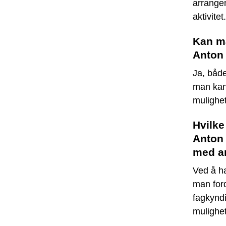
arrangem
aktivitet.
Kan ma
Anton 
Ja, både
man kan
mulighet
Hvilke
Anton 
med a
Ved å ha
man ford
fagkyndi
mulighet