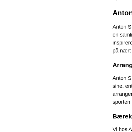
Anton
Anton Sp
en samli
inspirer
på nært 
Arrang
Anton Sp
sine, en
arrangem
sporten 
Bærekr
Vi hos A