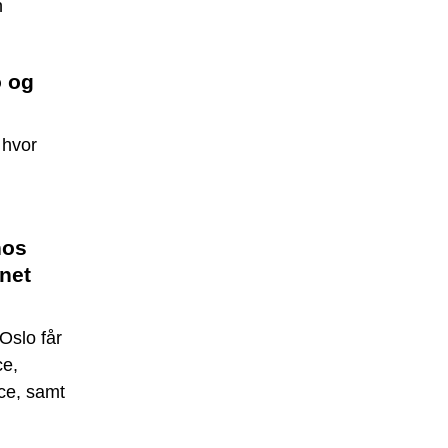
n
o og
 hvor
hos
net
Oslo får
ce,
ice, samt