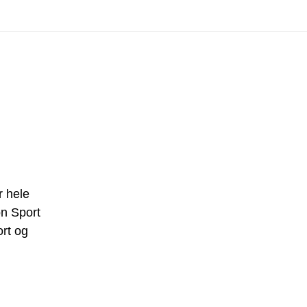
r hele
on Sport
ort og