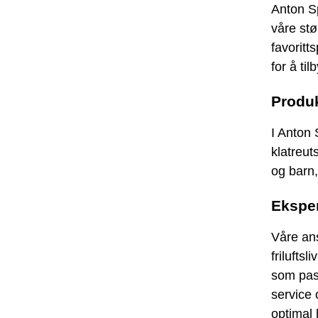
Anton Sp
våre stø
favoritt
for å ti
Produ
I Anton 
klatreut
og barn,
Eksper
Våre ans
friluftsl
som pass
service 
optimal