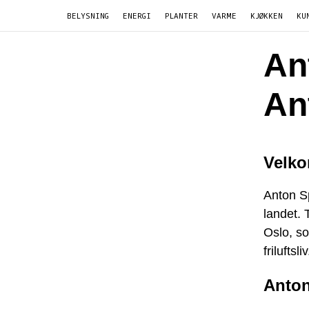
BELYSNING
ENERGI
PLANTER
VARME
KJØKKEN
KU
An
An
Velko
Anton Sp
landet. 
Oslo, so
friluftsliv
Anton