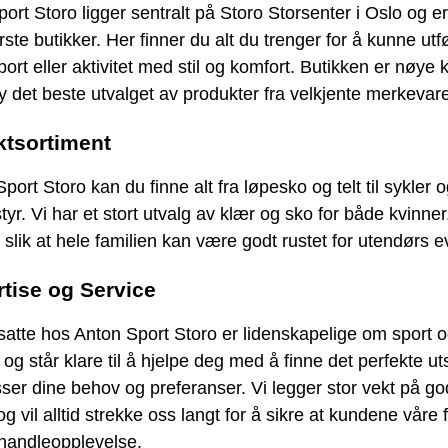
ort Storo ligger sentralt på Storo Storsenter i Oslo og e
rste butikker. Her finner du alt du trenger for å kunne utf
sport eller aktivitet med stil og komfort. Butikken er nøye 
lby det beste utvalget av produkter fra velkjente merkevare
ktsortiment
Sport Storo kan du finne alt fra løpesko og telt til sykler 
styr. Vi har et stort utvalg av klær og sko for både kvinne
 slik at hele familien kan være godt rustet for utendørs e
tise og Service
atte hos Anton Sport Storo er lidenskapelige om sport 
iv og står klare til å hjelpe deg med å finne det perfekte ut
er dine behov og preferanser. Vi legger stor vekt på go
og vil alltid strekke oss langt for å sikre at kundene våre 
 handleopplevelse.