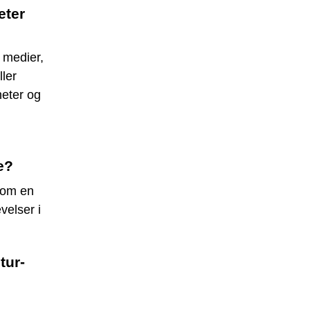
eter
 medier,
ler
heter og
e?
 som en
velser i
tur-