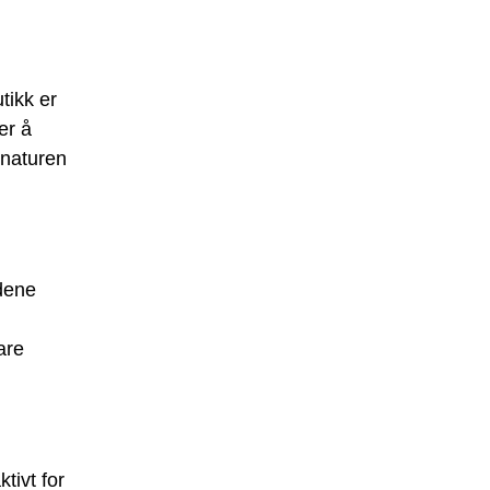
tikk er
er å
 naturen
ndene
are
tivt for