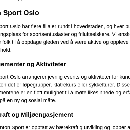
 Sport Oslo
ort Oslo har flere filialer rundt i hovedstaden, og hver bu
ngsplass for sportsentusiaster og friluftselskere. Vi ønsk
e folk til å oppdage gleden ved å være aktive og oppleve
hold.
ementer og Aktiviteter
ort Oslo arrangerer jevnlig events og aktiviteter for ku
ten det er løpegrupper, klatrekurs eller sykkelturer. Disse
entene er en flott mulighet til å møte likesinnede og erf
på en ny og sosial måte.
aft og Miljøengasjement
nton Sport er opptatt av bærekraftig utvikling og jobber ak