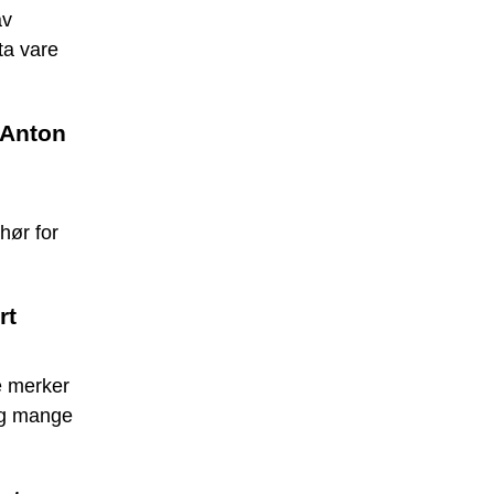
av
ta vare
 Anton
ehør for
rt
e merker
og mange