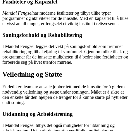
Fasiliteter og Kapasitet
Mandal Fengsel
har moderne fasiliteter og tilbyr ulike typer
programmer og aktiviteter for de innsatte. Med en kapasitet til å huse
et visst antall fanger, er fengselet et viktig institutt i rettsvesenet.
Soningsforhold og Rehabilitering
I Mandal Fengsel legges det vekt på soningsforhold som fremmer
rehabilitering og tilbakeføring til samfunnet. Gjennom ulike tiltak og
programmer får de innsatte muligheten til å bedre sine ferdigheter og
forberede seg på livet utenfor murene.
Veiledning og Støtte
Et dedikert team av ansatte jobber tett med de innsatte for å gi dem
nødvendig veiledning og støtte under soningen. Målet er å sikre at
den enkelte får den hjelpen de trenger for å kunne starte på nytt etter
endt soning.
Utdanning og Arbeidstrening
I Mandal Fengsel tilbys det også muligheter for utdanning og
arbeidstrening. Dette gir de innsatte verdifulle ferdigheter og