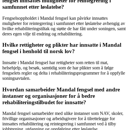
fengsel innsattes muligheter for reintegrering i
samfunnet etter løslatelse?
Fengselsoppholdet i Mandal fengsel kan påvirke innsattes
muligheter for reintegrering i samfunnet etter løslatelse avhengig av
hvilke rehabiliteringstiltak og støtte de har fått under soningen, samt
deres egen vilje til endring og rehabilitering.
Hvilke rettigheter og plikter har innsatte i Mandal
fengsel i henhold til norsk lov?
Innsatte i Mandal fengsel har rettigheter som retten til mat,
helsehjelp, og besøk, samtidig som de har plikter som å følge
fengselets regler og delta i rehabiliteringsprogrammer for å oppfylle
soningsavtalen.
Hvordan samarbeider Mandal fengsel med andre
instanser og organisasjoner for å bedre
rehabiliteringstilbudet for innsatte?
Mandal fengsel samarbeider med ulike instanser som NAV, skoler,
frivillige organisasjoner og arbeidsgivere for å tilrettelegge for
innsattes rehabilitering og reintegrering i samfunnet ved å tilby
jobbtrening, utdanning og oppfølging etter løslatelse.