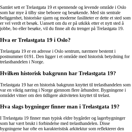
Samlet sett er Trelastgata 19 et spennende og levende område i Oslo
som har mye å tilby sine beboere og besøkende. Med sin sentrale
beliggenhet, historiske sjarm og moderne fasiliteter er dette et sted som
er vel verdt et besøk. Uansett om du er på utkikk etter et nytt sted å
jobbe, bo eller besøke, vil du finne alt du trenger på Trelastgata 19.
Hva er Trelastgata 19 i Oslo?
Trelastgata 19 er en adresse i Oslo sentrum, nærmere bestemt i
postnummer 0191. Den ligger i et område med historisk betydning for
trelasthandelen i Norge.
Hvilken historisk bakgrunn har Trelastgata 19?
Trelastgata 19 har en historisk bakgrunn knyttet til trelasthandelen som
var en viktig næring i Norge gjennom flere århundrer. Bygningene i
området vitner om den tidligere aktiviteten knyttet til trelast.
Hva slags bygninger finner man i Trelastgata 19?
I Trelastgata 19 finner man typisk eldre bygårder og lagerbygninger
som har vært brukt i forbindelse med trelasthandelen. Disse
bygningene har ofte en karakteristisk arkitektur som reflekterer den