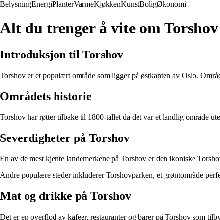
Belysning
Energi
Planter
Varme
Kjøkken
Kunst
Bolig
Økonomi
Alt du trenger å vite om Torshov
Introduksjon til Torshov
Torshov er et populært område som ligger på østkanten av Oslo. Området
Områdets historie
Torshov har røtter tilbake til 1800-tallet da det var et landlig område 
Severdigheter på Torshov
En av de mest kjente landemerkene på Torshov er den ikoniske Torshovk
Andre populære steder inkluderer Torshovparken, et grøntområde perfekt
Mat og drikke på Torshov
Det er en overflod av kafeer, restauranter og barer på Torshov som tilbyr 