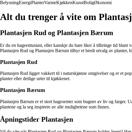
Belysning
Energi
Planter
Varme
Kjøkken
Kunst
Bolig
Økonomi
Alt du trenger å vite om Planta
Plantasjen Rud og Plantasjen Bærum
Er du en hageentusiast, eller kanskje du bare liker å tilbringe tid blan
Plantasjen Rud og Plantasjen Bærum tilbyr et bredt utvalg av planter, bl
Plantasjen Rud
Plantasjen Rud ligger vakkert til i naturskjønne omgivelser og er et po
planter eller deilige urter til kjøkkenet.
Plantasjen Bærum
Plantasjen Bærum er et stort hagesenter som bugner av liv og farger. Uan
plantene og la seg inspirere av alle mulighetene som finnes.
Åpningstider Plantasjen
Vil du vite når Plantasjen Rud og Plantasjen Bærum holder åpent? Her 