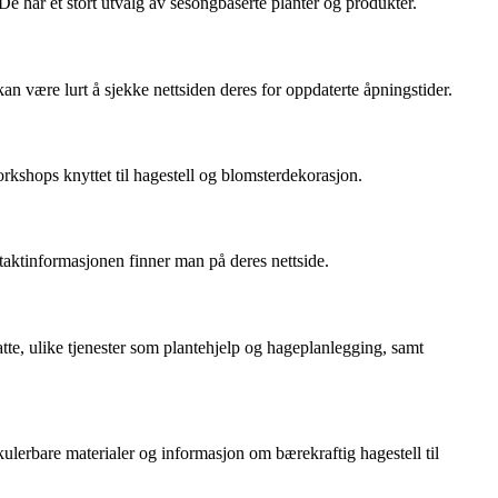
De har et stort utvalg av sesongbaserte planter og produkter.
an være lurt å sjekke nettsiden deres for oppdaterte åpningstider.
rkshops knyttet til hagestell og blomsterdekorasjon.
aktinformasjonen finner man på deres nettside.
tte, ulike tjenester som plantehjelp og hageplanlegging, samt
ulerbare materialer og informasjon om bærekraftig hagestell til