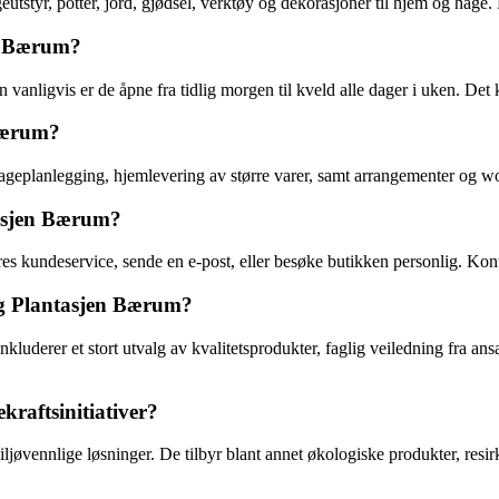
tstyr, potter, jord, gjødsel, verktøy og dekorasjoner til hjem og hage. 
en Bærum?
anligvis er de åpne fra tidlig morgen til kveld alle dager i uken. Det k
 Bærum?
ageplanlegging, hjemlevering av større varer, samt arrangementer og wo
asjen Bærum?
 kundeservice, sende en e-post, eller besøke butikken personlig. Kont
 og Plantasjen Bærum?
derer et stort utvalg av kvalitetsprodukter, faglig veiledning fra ansa
raftsinitiativer?
øvennlige løsninger. De tilbyr blant annet økologiske produkter, resirk