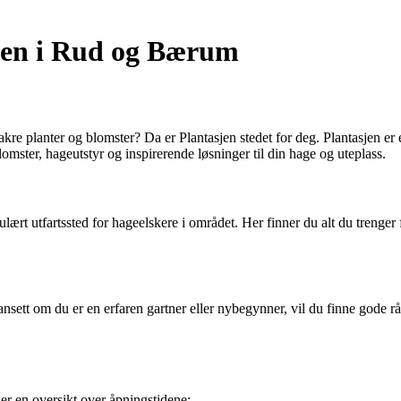
sjen i Rud og Bærum
t vakre planter og blomster? Da er Plantasjen stedet for deg. Plantasjen
omster, hageutstyr og inspirerende løsninger til din hage og uteplass.
pulært utfartssted for hageelskere i området. Her finner du alt du treng
sett om du er en erfaren gartner eller nybegynner, vil du finne gode råd
er en oversikt over åpningstidene: