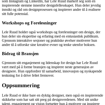
som Instagram og LinkedIn, har Lele Ruud markert seg som en
inspirerende stemme innenfor designfellesskapet. Hun deler jevnlig
innsikt og råd om designprosessen og inspirerer andre til å realisere
sitt fulle potensial.
Workshops og Forelesninger
Lele Ruud holder også workshops og forelesninger om design, der
hun deler sin ekspertise og erfaring med en entusiastisk publikum.
Gjennom interaktive sesjoner og praktiske øvelser motiverer hun
andre til å utforske sine kreative evner og tenke utenfor boksen.
Bidrag til Bransjen
Gjennom sitt engasjement og lidenskap for design har Lele Ruud
vært med på å forme bransjen og inspirere neste generasjon av
designere. Hun oppfordrer til samarbeid, innovasjon og nyskapende
tenkning for å drive feltet fremover.
Oppsummering
Lele Ruud er ikke bare en dyktig designer, men også en inspirerende
skikkelse som har satt sitt preg på designverdenen. Med sitt unike
talent, engasjement og visjon fortsetter hun å motivere og inspirere