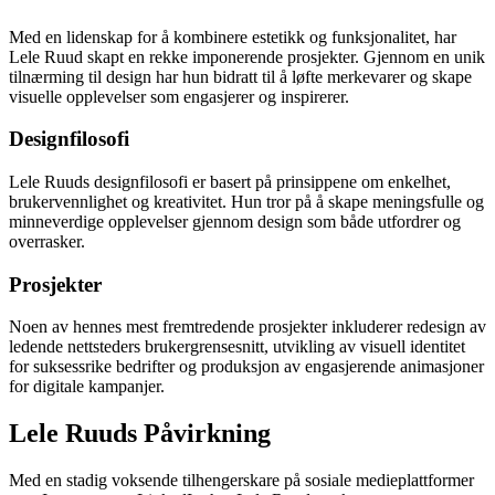
Med en lidenskap for å kombinere estetikk og funksjonalitet, har
Lele Ruud skapt en rekke imponerende prosjekter. Gjennom en unik
tilnærming til design har hun bidratt til å løfte merkevarer og skape
visuelle opplevelser som engasjerer og inspirerer.
Designfilosofi
Lele Ruuds designfilosofi er basert på prinsippene om enkelhet,
brukervennlighet og kreativitet. Hun tror på å skape meningsfulle og
minneverdige opplevelser gjennom design som både utfordrer og
overrasker.
Prosjekter
Noen av hennes mest fremtredende prosjekter inkluderer redesign av
ledende nettsteders brukergrensesnitt, utvikling av visuell identitet
for suksessrike bedrifter og produksjon av engasjerende animasjoner
for digitale kampanjer.
Lele Ruuds Påvirkning
Med en stadig voksende tilhengerskare på sosiale medieplattformer