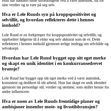
Hun har håndtert disse utfordringene ved å være autentisk, stå for
sine verdier og ta vare på seg selv.
Hva er Lele Ruuds syn på kroppspositivitet og
selvtillit, og hvordan reflekteres dette i hennes
innhold?
Lele Ruud er en forkjemper for kroppspositivitet og selvtillit, og
oppfordrer følgerne til å elske seg selv akkurat som de er. Dette
reflekteres i hennes innhold gjennom ærlige innlegg om selvbilde og
selvaksept.
Hvordan har Lele Ruud bygget opp sitt eget merke
og skapt en unik identitet i en konkurransedrevet
bransje?
Lele Ruud har bygget opp sitt eget merke ved å være autentisk,
konsistent og dedikert til sitt arbeid. Hun har skapt en unik identitet
gjennom sin personlige stil, verdier og stemme, som skiller henne fra
andre influencere.
Hva er noen av Lele Ruuds fremtidige planer og
ambisjoner innenfor mote- og livsstilsbransjen?