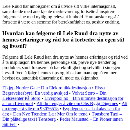
Lele Ruud har ambisjoner om å utvide sitt virke internasjonalt,
samarbeide med anerkjente merkevarer og fortsette å inspirere
følgerne sine med nyttig og relevant innhold. Hun ønsker også å
fortsette å være en stemme for bærekraftighet og positiv endring.
Hvordan kan følgerne til Lele Ruud dra nytte av
hennes erfaringer og råd for å forbedre sin egen stil
og livsstil?
Følgerne til Lele Ruud kan dra nytte av hennes erfaringer og råd ved
å ta inspirasjon fra hennes personlige stil, prøve nye trender og
produkter, samt fokusere på bærekraftighet og selvtillit i sin egen
livsstil. Ved å følge hennes tips og triks kan man oppnå en mer
bevisst og autentisk tilnærming til mote og skjønnhet.
Elkjøp Nordre Gate: Din Elektronikkdestinasjon
•
Rissa
Begravelsesbyrå: En verdig avskjed
•
Volvat Storo – Din
Helsesenter På Storo
•
Liverpool.no – Din ultimate destinasjon for
alt om Liverpool
•
Alt du trenger å vite om Obs Bygg Digernes
•
Alt
du trenger å vite om 93076518
•
Bygdeposten – Lokalavisen for
deg
•
Den Nye Trenden: Lær Mer Om le trend
•
Tønsberg Taxi –
Din pålitelige taxi i Tønsberg
•
Peder Maurstad – En Pioner innen
Sitt Felt
•