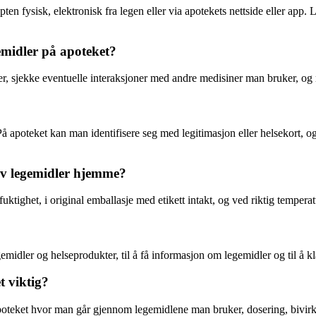
ten fysisk, elektronisk fra legen eller via apotekets nettside eller app.
emidler på apoteket?
ger, sjekke eventuelle interaksjoner med andre medisiner man bruker, o
 På apoteket kan man identifisere seg med legitimasjon eller helsekort, o
 av legemidler hjemme?
uktighet, i original emballasje med etikett intakt, og ved riktig tempera
gemidler og helseprodukter, til å få informasjon om legemidler og til å
t viktig?
eket hvor man går gjennom legemidlene man bruker, dosering, bivirknin