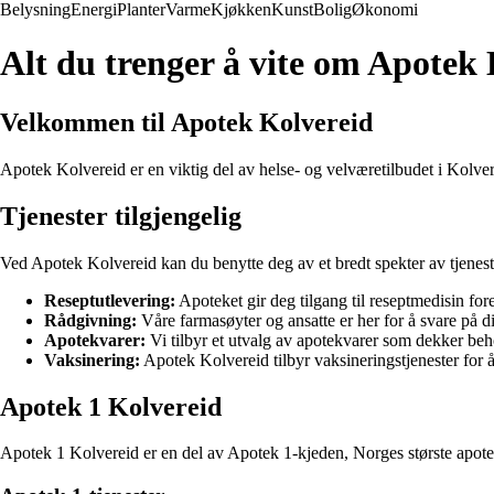
Belysning
Energi
Planter
Varme
Kjøkken
Kunst
Bolig
Økonomi
Alt du trenger å vite om Apotek 
Velkommen til Apotek Kolvereid
Apotek Kolvereid er en viktig del av helse- og velværetilbudet i Kolver
Tjenester tilgjengelig
Ved Apotek Kolvereid kan du benytte deg av et bredt spekter av tjeneste
Reseptutlevering:
Apoteket gir deg tilgang til reseptmedisin for
Rådgivning:
Våre farmasøyter og ansatte er her for å svare på d
Apotekvarer:
Vi tilbyr et utvalg av apotekvarer som dekker be
Vaksinering:
Apotek Kolvereid tilbyr vaksineringstjenester for 
Apotek 1 Kolvereid
Apotek 1 Kolvereid er en del av Apotek 1-kjeden, Norges største apo