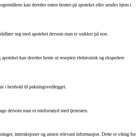
 Legemidlene kan deretter enten hentes på apoteket eller sendes hjem i
g rådføre seg med apoteket dersom man er usikker på noe.
g apoteket kan deretter hente ut resepten elektronisk og ekspedere
tur i henhold til pakningsvedlegget.
 klage dersom man er misfornøyd med tjenesten.
ger, interaksjoner og annen relevant informasjon. Dette er viktig for