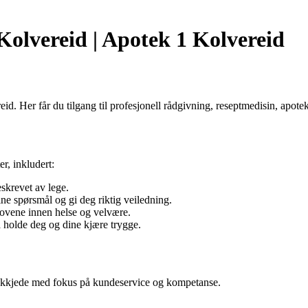
Kolvereid | Apotek 1 Kolvereid
eid. Her får du tilgang til profesjonell rådgivning, reseptmedisin, apot
r, inkludert:
eskrevet av lege.
ine spørsmål og gi deg riktig veiledning.
hovene innen helse og velvære.
å holde deg og dine kjære trygge.
tekkjede med fokus på kundeservice og kompetanse.