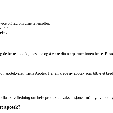
rvice og råd om dine legemidler.
varer.
else.
g de beste apotektjenestene og å være din nærpartner innen helse. Besøk
og apotekvarer, mens Apotek 1 er en kjede av apotek som tilbyr et bredt 
ddelbruk, veiledning om helseprodukter, vaksinasjoner, måling av blodtr
et apotek?