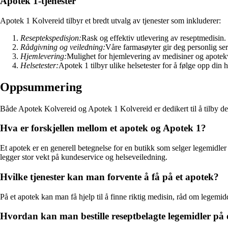
Apotek 1-tjenester
Apotek 1 Kolvereid tilbyr et bredt utvalg av tjenester som inkluderer:
Reseptekspedisjon:
Rask og effektiv utlevering av reseptmedisin.
Rådgivning og veiledning:
Våre farmasøyter gir deg personlig se
Hjemlevering:
Mulighet for hjemlevering av medisiner og apotek
Helsetester:
Apotek 1 tilbyr ulike helsetester for å følge opp din h
Oppsummering
Både Apotek Kolvereid og Apotek 1 Kolvereid er dedikert til å tilby de
Hva er forskjellen mellom et apotek og Apotek 1?
Et apotek er en generell betegnelse for en butikk som selger legemidler 
legger stor vekt på kundeservice og helseveiledning.
Hvilke tjenester kan man forvente å få på et apotek?
På et apotek kan man få hjelp til å finne riktig medisin, råd om legemi
Hvordan kan man bestille reseptbelagte legemidler på 