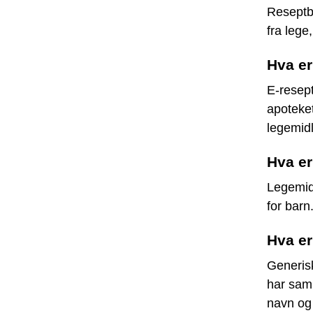
Reseptbe
fra lege,
Hva er
E-resept
apoteket
legemidl
Hva er
Legemidl
for barn
Hva er
Generis
har sam
navn og 