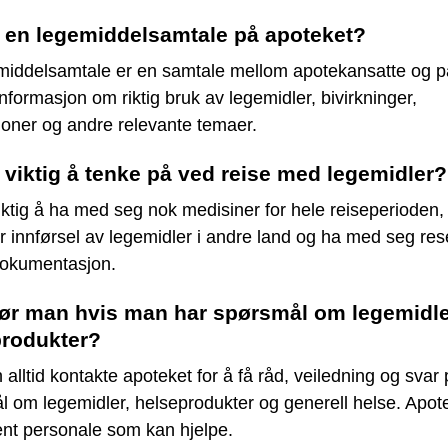
 en legemiddelsamtale på apoteket?
middelsamtale er en samtale mellom apotekansatte og p
 informasjon om riktig bruk av legemidler, bivirkninger,
joner og andre relevante temaer.
 viktig å tenke på ved reise med legemidler?
iktig å ha med seg nok medisiner for hele reiseperioden,
or innførsel av legemidler i andre land og ha med seg rese
okumentasjon.
ør man hvis man har spørsmål om legemidler
produkter?
alltid kontakte apoteket for å få råd, veiledning og svar
 om legemidler, helseprodukter og generell helse. Apot
nt personale som kan hjelpe.