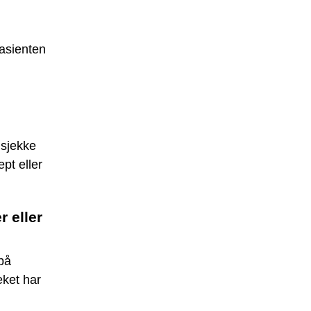
asienten
 sjekke
pt eller
 eller
 på
eket har