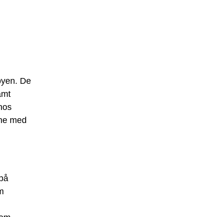
 byen. De
amt
hos
ene med
 på
m