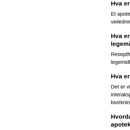
Hva er
Et apote
veiledni
Hva er
legemi
Reseptfr
legemidl
Hva er
Det er v
interak
bivirkni
Hvorda
apote