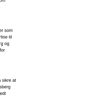
som
rer som
ise til
rg og
for
 sikre at
nsberg
redt