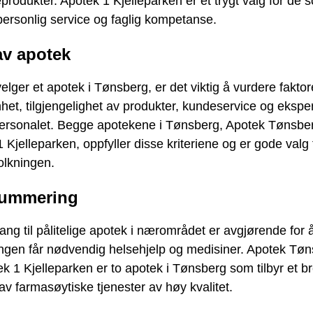
produkter. Apotek 1 Kjelleparken er et trygt valg for de 
ersonlig service og faglig kompetanse.
av apotek
elger et apotek i Tønsberg, er det viktig å vurdere fakto
het, tilgjengelighet av produkter, kundeservice og ekspert
ersonalet. Begge apotekene i Tønsberg, Apotek Tønsbe
 Kjelleparken, oppfyller disse kriteriene og er gode valg 
olkningen.
ummering
gang til pålitelige apotek i nærområdet er avgjørende for å
ingen får nødvendig helsehjelp og medisiner. Apotek Tø
k 1 Kjelleparken er to apotek i Tønsberg som tilbyr et b
av farmasøytiske tjenester av høy kvalitet.