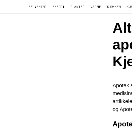
BELYSNING
ENERGI
PLANTER
VARME
KJØKKEN
KU
Al
ap
Kj
Apotek s
medisins
artikkel
og Apote
Apote