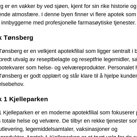
 er en vakker by ved sjøen, kjent for sin rike historie og
nde atmosfære. I denne byen finner vi flere apotek som
 innbyggerne med profesjonelle farmasøytiske tjenester.
k Tønsberg
ønsberg er en velkjent apotekfilial som ligger sentralt i
t bredt utvalg av reseptbelagte og reseptfrie legemidler, s
potekvarer som helse- og velværeprodukter. Personalet 
ønsberg er godt opplært og står klare til å hjelpe kund
elsebehov.
 1 Kjelleparken
 Kjelleparken er en moderne apotekfilial som fokuserer
totale helse og velvære. De tilbyr en rekke tjenester so
tlevering, legemiddelsamtaler, vaksinasjoner og