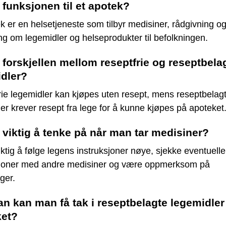
 funksjonen til et apotek?
k er en helsetjeneste som tilbyr medisiner, rådgivning o
ng om legemidler og helseprodukter til befolkningen.
 forskjellen mellom reseptfrie og reseptbela
dler?
ie legemidler kan kjøpes uten resept, mens reseptbelag
er krever resept fra lege for å kunne kjøpes på apoteket
 viktig å tenke på når man tar medisiner?
iktig å følge legens instruksjoner nøye, sjekke eventuelle
sjoner med andre medisiner og være oppmerksom på
nger.
n kan man få tak i reseptbelagte legemidler
ket?