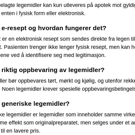
lagte legemidler kan kun utleveres på apotek mot gyldi
 enten i fysisk form eller elektronisk.
 e-resept og hvordan fungerer det?
 er en elektronisk resept som sendes direkte fra legen til
. Pasienten trenger ikke lenger fysisk resept, men kan h
ene ved å identifisere seg med legitimasjon.
 riktig oppbevaring av legemidler?
er bør oppbevares tørt, mørkt og kjølig, og utenfor rek
. Noen legemidler krever spesielle oppbevaringsbetingels
 generiske legemidler?
ke legemidler er legemidler som inneholder samme virke
me effekt som originalpreparatet, men selges under et a
til en lavere pris.