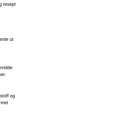
g resept
ente ut
kevidde
er.
stoff og
nnet