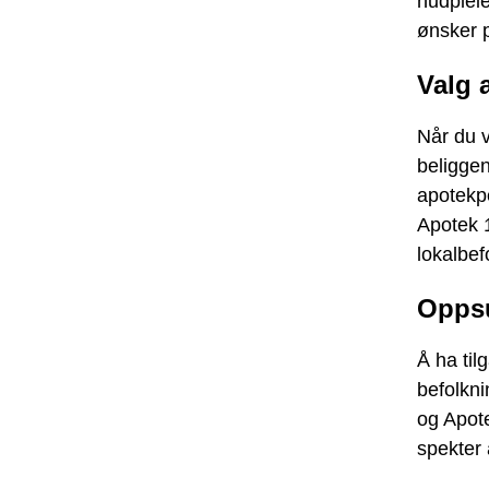
hudpleie
ønsker p
Valg 
Når du v
beliggen
apotekp
Apotek 1
lokalbef
Opps
Å ha til
befolkn
og Apote
spekter 