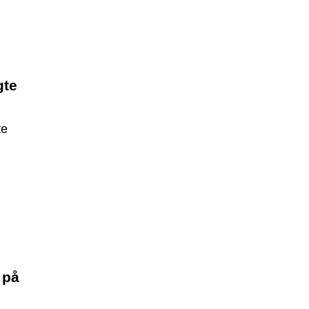
g
gte
te
.
 på