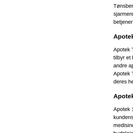
Tønsberg
sjarmere
betjener
Apote
Apotek T
tilbyr e
andre a
Apotek T
deres h
Apotek
Apotek 1
kundens 
medisinu