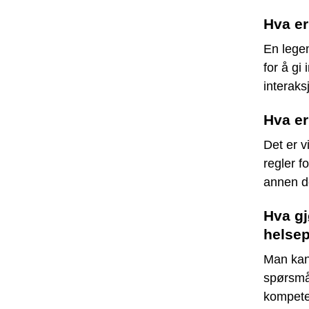
Hva er
En lege
for å gi
interaks
Hva er
Det er v
regler f
annen d
Hva gj
helse
Man kan 
spørsmål
kompete