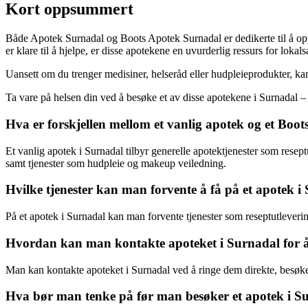
Kort oppsummert
Både Apotek Surnadal og Boots Apotek Surnadal er dedikerte til å oppr
er klare til å hjelpe, er disse apotekene en uvurderlig ressurs for lokal
Uansett om du trenger medisiner, helseråd eller hudpleieprodukter, ka
Ta vare på helsen din ved å besøke et av disse apotekene i Surnadal – 
Hva er forskjellen mellom et vanlig apotek og et Boot
Et vanlig apotek i Surnadal tilbyr generelle apotektjenester som resep
samt tjenester som hudpleie og makeup veiledning.
Hvilke tjenester kan man forvente å få på et apotek i
På et apotek i Surnadal kan man forvente tjenester som reseptutlever
Hvordan kan man kontakte apoteket i Surnadal for å 
Man kan kontakte apoteket i Surnadal ved å ringe dem direkte, besøke 
Hva bør man tenke på før man besøker et apotek i S