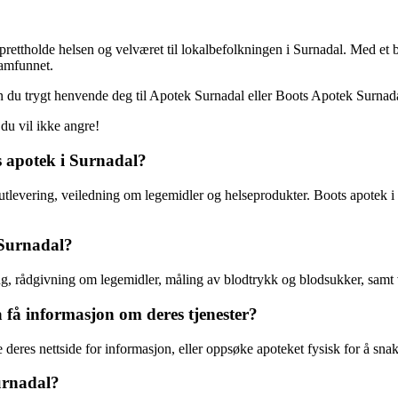
ettholde helsen og velværet til lokalbefolkningen i Surnadal. Med et bre
samfunnet.
n du trygt henvende deg til Apotek Surnadal eller Boots Apotek Surnadal
du vil ikke angre!
s apotek i Surnadal?
tutlevering, veiledning om legemidler og helseprodukter. Boots apotek i
 Surnadal?
ing, rådgivning om legemidler, måling av blodtrykk og blodsukker, samt
få informasjon om deres tjenester?
deres nettside for informasjon, eller oppsøke apoteket fysisk for å sna
urnadal?