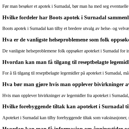
Før man besøker et apotek i Surnadal, bør man ha med seg eventuelle re
Hvilke fordeler har Boots apotek i Surnadal sammen
Boots apotek i Surnadal kan tilby et bredere utvalg av helse- og vel
Hva er de vanligste helseproblemene som folk oppsøke
De vanligste helseproblemene folk oppsøker apoteket i Surnadal for in
Hvordan kan man få tilgang til reseptbelagte legemid
For å få tilgang til reseptbelagte legemidler på apoteket i Surnadal, må
Hva bør man gjøre hvis man opplever bivirkninger av
Hvis man opplever bivirkninger av legemidler fra apoteket i Surnadal, 
Hvilke forebyggende tiltak kan apoteket i Surnadal ti
Apoteket i Surnadal kan tilby forebyggende tiltak som vaksinasjoner, r
Hvordan kan man få informasjon om åpningstider og b