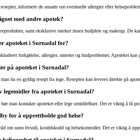
septer, informere de ansatte om eventuelle allergier eller helseproblem
lignet med andre apotek?
væreprodukter, samt eksklusive merker innen hudpleie og makeup. De kan
r apoteket i Surnadal for?
kluderer forkjølelse, allergier, smerter og hudproblemer. Apoteket kan 
ler på apoteket i Surnadal?
 man ha en gyldig resept fra lege. Resepten kan leveres direkte på apotek
 legemidler fra apoteket i Surnadal?
bør man kontakte apoteket eller lege umiddelbart. Det er viktig å få pr
lby for å opprettholde god helse?
åd om sunn livsstil, kosttilskudd og helsekontroller. Det er viktig å op
eliggenhet til apoteket i Surnadal?