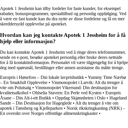
Apotek 1 Jessheim kan tilby fordeler for faste kunder, for eksempel
rabatter, bonusprogrammer, spesialtilbud og personlig oppfølging. Ved
å være en fast kunde kan du dra nytte av disse fordelene og få en mer
skreddersydd opplevelse på apoteket.
Hvordan kan jeg kontakte Apotek 1 Jessheim for å få
hjelp eller informasjon?
Du kan kontakte Apotek 1 Jessheim ved å ringe deres telefonnummer,
sende en e-post, besøke apoteket personlig eller bruke deres nettside
for å få kontaktinformasjon. Personalet vil være tilgjengelig for å hjelpe
deg med spørsmål, bestillinger eller annen assistanse du måtte trenge.
Europris i Hønefoss – Din lokale lavprisbutikk
•
Yummy Time Nærbø
– En Smakfull Opplevelse
•
Vinmonopolet i Larvik: Alt du trenger å
vite om Polutsalg
•
Vinmonopolet Vikersund: Din destinasjon for
kvalitetsalkohol
•
Ohlselia Stavern: En Perle ved Kysten
•
Europris
Åsane – Din Alt-i-ett Butikk
•
Oppdag Skjønnheten i Oslo
•
Hageland
Sande – Din Destinasjon for Hageglede
•
Alt du trenger å vite om
apotek i Tønsberg og Kjelleparken
•
Norsk rikskringkasting (NRK) –
En oversikt over Norges offentlige allmennkringkaster
•