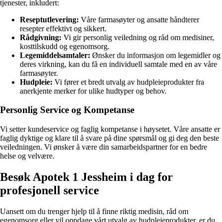
tjenester, inkludert:
Reseptutlevering:
Våre farmasøyter og ansatte håndterer
resepter effektivt og sikkert.
Rådgivning:
Vi gir personlig veiledning og råd om medisiner,
kosttilskudd og egenomsorg.
Legemiddelsamtaler:
Ønsker du informasjon om legemidler og
deres virkning, kan du få en individuell samtale med en av våre
farmasøyter.
Hudpleie:
Vi fører et bredt utvalg av hudpleieprodukter fra
anerkjente merker for ulike hudtyper og behov.
Personlig Service og Kompetanse
Vi setter kundeservice og faglig kompetanse i høysetet. Våre ansatte er
faglig dyktige og klare til å svare på dine spørsmål og gi deg den beste
veiledningen. Vi ønsker å være din samarbeidspartner for en bedre
helse og velvære.
Besøk Apotek 1 Jessheim i dag for
profesjonell service
Uansett om du trenger hjelp til å finne riktig medisin, råd om
egenomsorg eller vil oppdage vårt utvalg av hudpleieprodukter, er du