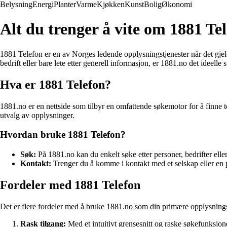
Belysning
Energi
Planter
Varme
Kjøkken
Kunst
Bolig
Økonomi
Alt du trenger å vite om 1881 Te
1881 Telefon er en av Norges ledende opplysningstjenester når det gjeld
bedrift eller bare lete etter generell informasjon, er 1881.no det ideelle st
Hva er 1881 Telefon?
1881.no er en nettside som tilbyr en omfattende søkemotor for å finne t
utvalg av opplysninger.
Hvordan bruke 1881 Telefon?
Søk:
På 1881.no kan du enkelt søke etter personer, bedrifter eller 
Kontakt:
Trenger du å komme i kontakt med et selskap eller en p
Fordeler med 1881 Telefon
Det er flere fordeler med å bruke 1881.no som din primære opplysnings
Rask tilgang:
Med et intuitivt grensesnitt og raske søkefunksjon