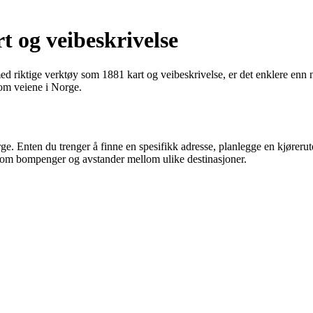
t og veibeskrivelse
ed riktige verktøy som 1881 kart og veibeskrivelse, er det enklere enn n
om veiene i Norge.
rge. Enten du trenger å finne en spesifikk adresse, planlegge en kjørerut
on om bompenger og avstander mellom ulike destinasjoner.