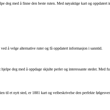
 hjelpe deg med å finne den beste ruten. Med nøyaktige kart og oppdatert
d å velge alternative ruter og få oppdatert informasjon i sanntid.
t hjelpe deg med å oppdage skjulte perler og interessante steder. Med fun
ien til et nytt sted, er 1881 kart og veibeskrivelse den perfekte følgesve