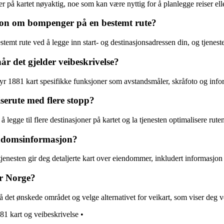
å kartet nøyaktig, noe som kan være nyttig for å planlegge reiser eller
sjon om bompenger på en bestemt rute?
emt rute ved å legge inn start- og destinasjonsadressen din, og tjenest
r det gjelder veibeskrivelse?
byr 1881 kart spesifikke funksjoner som avstandsmåler, skråfoto og in
serute med flere stopp?
legge til flere destinasjoner på kartet og la tjenesten optimalisere ruten
endomsinformasjon?
tjenesten gir deg detaljerte kart over eiendommer, inkludert informas
or Norge?
 det ønskede området og velge alternativet for veikart, som viser deg ve
81 kart og veibeskrivelse
•