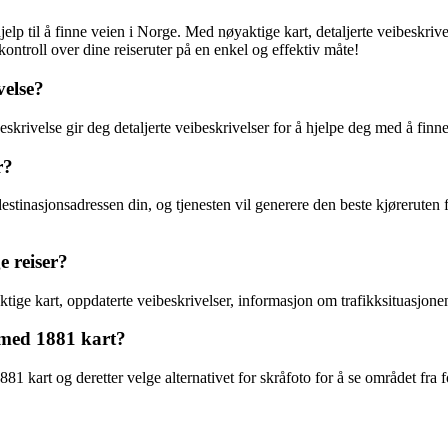
hjelp til å finne veien i Norge. Med nøyaktige kart, detaljerte veibeskr
ontroll over dine reiseruter på en enkel og effektiv måte!
velse?
skrivelse gir deg detaljerte veibeskrivelser for å hjelpe deg med å finne 
r?
 destinasjonsadressen din, og tjenesten vil generere den beste kjørerute
e reiser?
ige kart, oppdaterte veibeskrivelser, informasjon om trafikksituasjonen o
 med 1881 kart?
1 kart og deretter velge alternativet for skråfoto for å se området fra fo