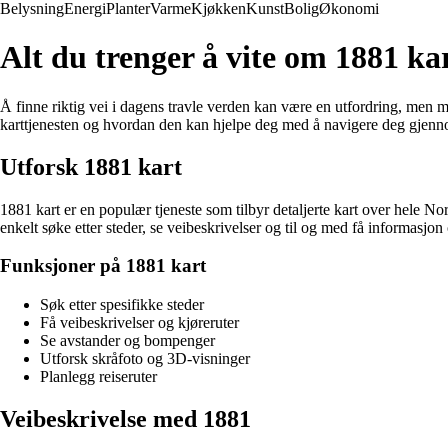
Belysning
Energi
Planter
Varme
Kjøkken
Kunst
Bolig
Økonomi
Alt du trenger å vite om 1881 kar
Å finne riktig vei i dagens travle verden kan være en utfordring, men m
karttjenesten og hvordan den kan hjelpe deg med å navigere deg gjenn
Utforsk 1881 kart
1881 kart er en populær tjeneste som tilbyr detaljerte kart over hele No
enkelt søke etter steder, se veibeskrivelser og til og med få informasj
Funksjoner på 1881 kart
Søk etter spesifikke steder
Få veibeskrivelser og kjøreruter
Se avstander og bompenger
Utforsk skråfoto og 3D-visninger
Planlegg reiseruter
Veibeskrivelse med 1881