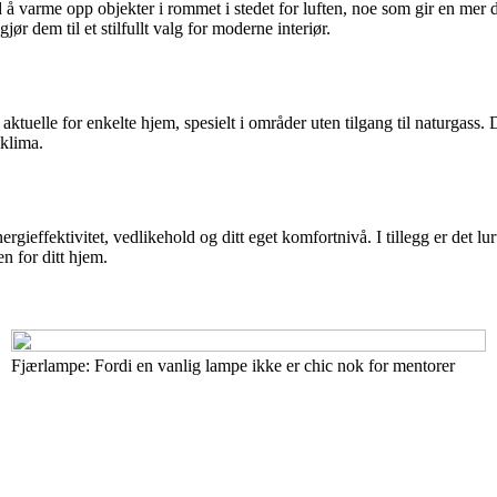
 å varme opp objekter i rommet i stedet for luften, noe som gir en mer d
jør dem til et stilfullt valg for moderne interiør.
aktuelle for enkelte hjem, spesielt i områder uten tilgang til naturgass
 klima.
ergieffektivitet, vedlikehold og ditt eget komfortnivå. I tillegg er det l
n for ditt hjem.
Fjærlampe: Fordi en vanlig lampe ikke er chic nok for mentorer