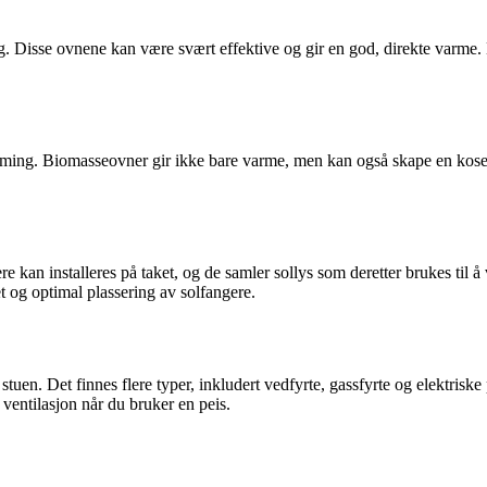
elig. Disse ovnene kan være svært effektive og gir en god, direkte var
varming. Biomasseovner gir ikke bare varme, men kan også skape en kose
gere kan installeres på taket, og de samler sollys som deretter brukes ti
t og optimal plassering av solfangere.
en. Det finnes flere typer, inkludert vedfyrte, gassfyrte og elektriske p
ventilasjon når du bruker en peis.