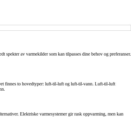
redt spekter av varmekilder som kan tilpasses dine behov og preferanser.
es to hovedtyper: luft-til-luft og luft-til-vann. Luft-til-luft
nn.
lternativer. Elektriske varmesystemer gir rask oppvarming, men kan