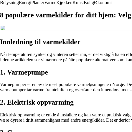
Belysning
Energi
Planter
Varme
Kjøkken
Kunst
Bolig
Økonomi
8 populære varmekilder for ditt hjem: Velg 
Innledning til varmekilder
Når temperaturen synker og vinteren setter inn, er det viktig å ha en e
I denne artikkelen ser vi nærmere på åtte populære alternativer som kan
1. Varmepumpe
Varmepumper er en av de mest populære varmeløsningene i Norge. De er en
varmepumper tar varme fra uteluften og overfører den innendørs, mens
2. Elektrisk oppvarming
Elektrisk oppvarming er enkle å installere og kan være et praktisk val
være dyrere i drift sammenlignet med andre energikilder. Det er derfor 