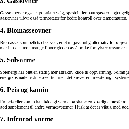
3. Gassovner
Gassovner er også et populært valg, spesielt der naturgass er tilgjeng
gassovner tilbyr også termostater for bedre kontroll over temperaturen.
4. Biomasseovner
Biomasse, som pellets eller ved, er et miljøvennlig alternativ for opp
mer innsats, men mange finner gleden av å bruke fornybare ressurser.»
5. Solvarme
Solenergi har blitt en stadig mer attraktiv kilde til oppvarming. Solfan
energikostnadene dine over tid, men det krever en investering i systeme
6. Peis og kamin
En peis eller kamin kan både gi varme og skape en koselig atmosfære i stu
god supplement til andre varmesystemer. Husk at det er viktig med god 
7. Infrarød varme