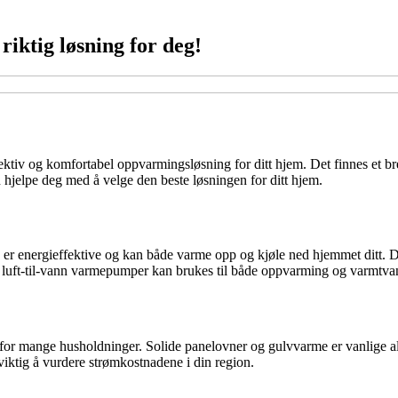
riktig løsning for deg!
ffektiv og komfortabel oppvarmingsløsning for ditt hjem. Det finnes et b
 hjelpe deg med å velge den beste løsningen for ditt hjem.
ergieffektive og kan både varme opp og kjøle ned hjemmet ditt. Det finn
 luft-til-vann varmepumper kan brukes til både oppvarming og varmtva
g for mange husholdninger. Solide panelovner og gulvvarme er vanlige a
viktig å vurdere strømkostnadene i din region.